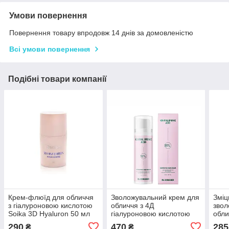
Умови повернення
Повернення товару впродовж 14 днів за домовленістю
Всі умови повернення
Подібні товари компанії
Крем-флюїд для обличчя
Зволожувальний крем для
Зміц
з гіалуроновою кислотою
обличчя з 4Д
звол
Soika 3D Hyaluron 50 мл
гіалуроновою кислотою
обли
Mr.SCRUBBER 50 мл
кола
290
470
285
₴
₴