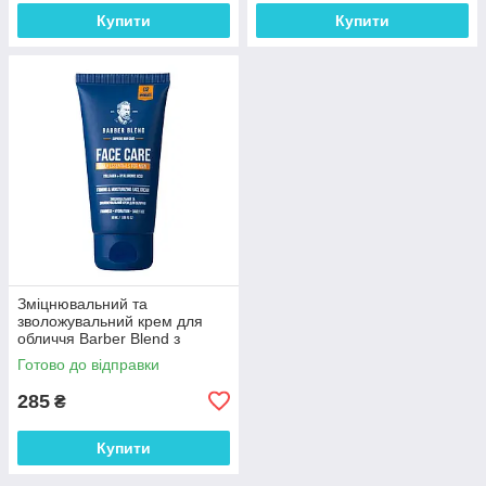
Купити
Купити
Зміцнювальний та
зволожувальний крем для
обличчя Barber Blend з
колагеном і гіалуроновою
Готово до відправки
кислотою 50мл
285
₴
Купити