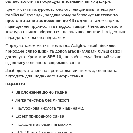
баланс вологи та покращують зовнішній вигляд шкіри.
Крем містить гіалуронову кислоту, ніацинамід та екстракт
італійської троянди, завдяки чому забезпечує
миттєве та
пролонговане зволоження до 48 годин
, а також сприяє
підвищенню пружності та гладкості шкіри. Легка шовковиста
текстура швидко вбирається, не залишає липкості та ідеально
підходить як основа під макіяж.
Формула також містить комплекс Actiglow, який підсилює
природне сяйво шкіри та допомагає виглядати більш свіжо і
доглянуто. Крем має
SPF 10
, що забезпечує базовий захист
від впливу сонячного випромінювання.
Засіб дерматологічно протестований, некомедогенний та
підходить для щоденного використання.
Переваги:
Зволоження до 48 годин
Легка текстура без липкості
Гіалуронова кислота та ніацинамід
Ефект природного сяйва
Підходить як база під макіяж
SPF 10 для базового захисту