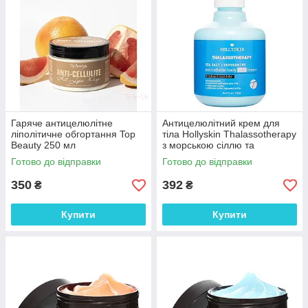
Гаряче антицелюлітне
Антицелюлітний крем для
ліполітичне обгортання Top
тіла Hollyskin Thalassotherapy
Beauty 250 мл
з морською сіллю та
перцевою м'ятою 250 мл
Готово до відправки
Готово до відправки
350
392
₴
₴
Купити
Купити