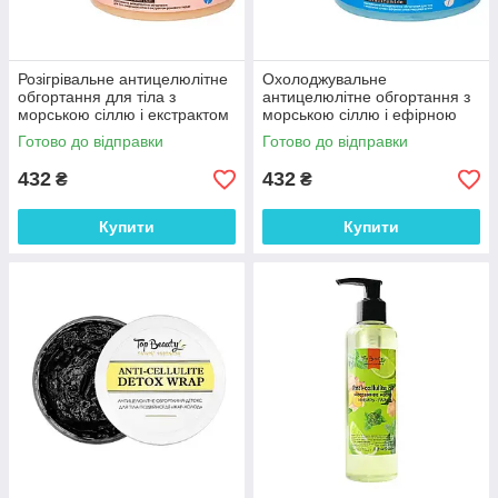
Розігрівальне антицелюлітне
Охолоджувальне
обгортання для тіла з
антицелюлітне обгортання з
морською сіллю і екстрактом
морською сіллю і ефірною
рожевого перцю Hollyskin 250
олією перцевої м'яти
Готово до відправки
Готово до відправки
мл
Thalassotherapy Hollyskin 250
мл
432
432
₴
₴
Купити
Купити