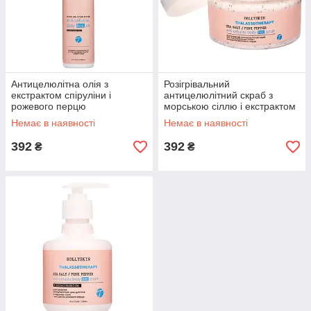
Антицелюлітна олія з
Розігрівальний
екстрактом спіруліни і
антицелюлітний скраб з
рожевого перцю
морською сіллю і екстрактом
Thalassotherapy Hollyskin 100
рожевого перцю
Немає в наявності
Немає в наявності
мл
Thalassotherapy Hollyskin 250
мл
392
392
₴
₴