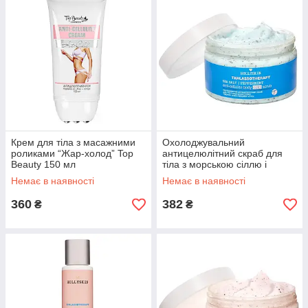
Крем для тіла з масажними
Охолоджувальний
роликами “Жар-холод” Top
антицелюлітний скраб для
Beauty 150 мл
тіла з морською сіллю і
ефірною олією перцевої
Немає в наявності
Немає в наявності
м'яти Thalassotherapy
Hollyskin 250 мл
360
382
₴
₴