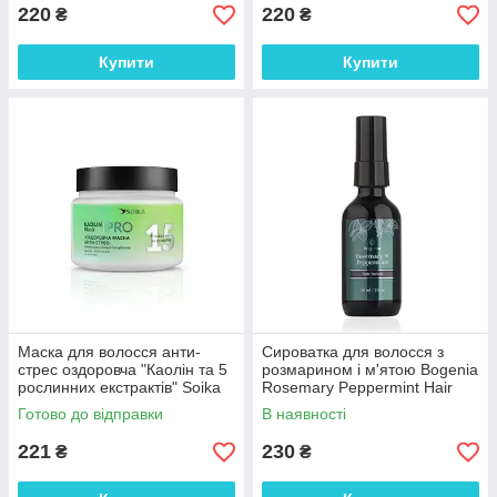
220
220
₴
₴
Купити
Купити
Маска для волосся анти-
Сироватка для волосся з
стрес оздоровча "Каолін та 5
розмарином і м'ятою Bogenia
рослинних екстрактів" Soika
Rosemary Peppermint Hair
300 мл
Serum 60 мл
Готово до відправки
В наявності
221
230
₴
₴