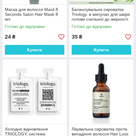
Маска для волосся Masil 8
Балансувальна сироватка
Seconds Salon Hair Mask 8
Triology. в ампулах для шкіри
мл
голови схильної до жирності
5мл/1шт (Для одного
Готово до відправки
Готово до відправки
застосування)
24
35
₴
₴
Купити
Купити
Холодне відновлення
Лікувальна сироватка проти
TRIOLOGY. система
випадіння волосся Hair Loss