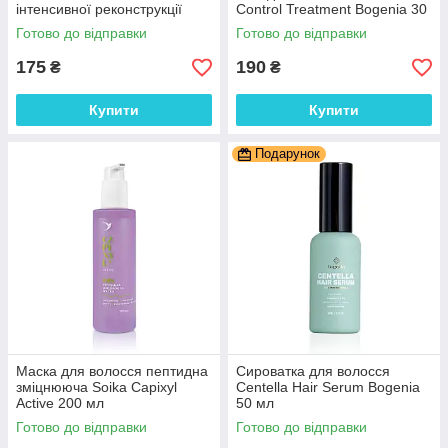
інтенсивної реконструкції
Control Treatment Bogenia 30
волосся BONDPLEX 2F 15 мл
мл
Готово до відправки
Готово до відправки
+ 15 мл (Одне застосування)
175
190
₴
₴
Купити
Купити
Подарунок
Маска для волосся пептидна
Сироватка для волосся
зміцнююча Soika Capixyl
Centella Hair Serum Bogenia
Active 200 мл
50 мл
Готово до відправки
Готово до відправки