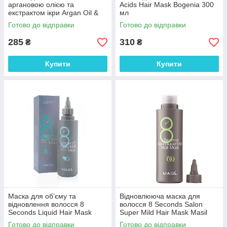
аргановою олією та
Acids Hair Mask Bogenia 300
екстрактом ікри Argan Oil &
мл
Caviar Extract Mask Bogenia
Готово до відправки
Готово до відправки
300 мл
285
310
₴
₴
Купити
Купити
Маска для об’єму та
Відновлююча маска для
відновлення волосся 8
волосся 8 Seconds Salon
Seconds Liquid Hair Mask
Super Mild Hair Mask Masil
Masil 100 мл
100 мл
Готово до відправки
Готово до відправки