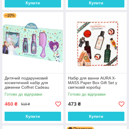
Купити
Купити
–10%
Дитячий подарунковий
Набір для ванни AURA X-
косметичний набір для
MASS Paper Box Gift Set у
дівчинки Coffret Cadeau
святковій коробці
Frozen 5 предметів
Готово до відправки
Готово до відправки
460
473
₴
₴
510 ₴
Купити
Купити
Подарунок