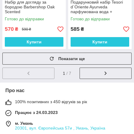
Набір для догляду за
Подарунковий набір Tesori
бородою Barbershop Oak
d`Oriente Ayurveda
Scented
парфумована вода +
дезодорант
Готово до відправки
Готово до відправки
570
585
₴
₴
590 ₴
Купити
Купити
Показати ще
1
/ 7
Про нас
100% позитивних з 450 відгуків за рік
Працює з 24.03.2023
м. Умань
20301, вул. Європейська 57и , Умань, Україна