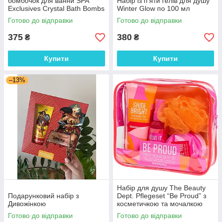
бомбочок для ванни SPA
Набір із п’яти гелів для душу
Exclusives Crystal Bath Bombs
Winter Glow по 100 мл
4 шт
Готово до відправки
Готово до відправки
375
380
₴
₴
Купити
Купити
–13%
Набір для душу The Beauty
Подарунковий набір з
Dept. Pflegeset “Be Proud” з
Дивожінкою
косметичкою та мочалкою
Готово до відправки
Готово до відправки