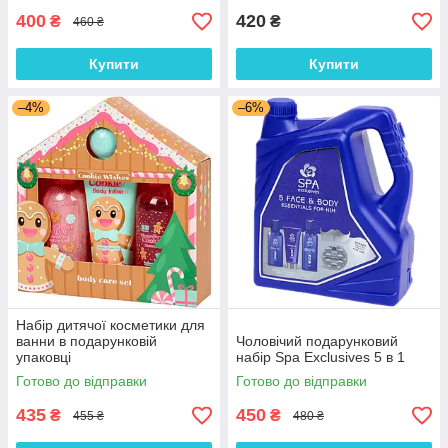
400
420
₴
₴
460 ₴
Купити
Купити
–4%
–6%
Набір дитячої косметики для
ванни в подарунковій
Чоловічий подарунковий
упаковці
набір Spa Exclusives 5 в 1
Готово до відправки
Готово до відправки
435
450
₴
₴
455 ₴
480 ₴