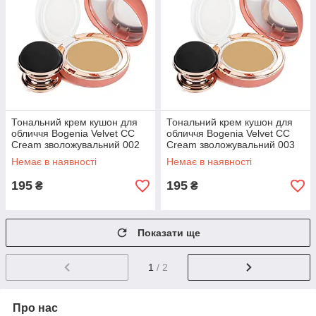
Тональний крем кушон для
Тональний крем кушон для
обличчя Bogenia Velvet СС
обличчя Bogenia Velvet СС
Cream зволожувальний 002
Cream зволожувальний 003
Vanilla Ванільний бежевий
Natural Biege Натуральний
Немає в наявності
Немає в наявності
бежевий
195
195
₴
₴
Показати ще
1
/ 2
Про нас