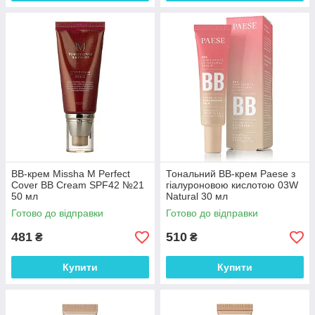
ВВ-крем Missha M Perfect
Тональний BB-крем Paese з
Cover BB Cream SPF42 №21
гіалуроновою кислотою 03W
50 мл
Natural 30 мл
Готово до відправки
Готово до відправки
481
510
₴
₴
Купити
Купити