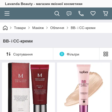
Lavanda Beauty - магазин якісної косметики
Товари
Макіяж
Обличчя
BB- і CC-креми
BB- і CC-креми
Сортування
0
Фільтри