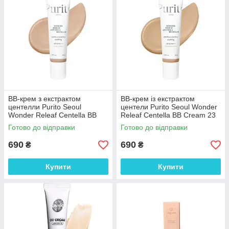
BB-крем з екстрактом
BB-крем із екстрактом
центелли Purito Seoul
центели Purito Seoul Wonder
Wonder Releaf Centella BB
Releaf Centella BB Cream 23
Cream 21 Light Beige 30 мл
Natural Beige 30 мл
Готово до відправки
Готово до відправки
690
690
₴
₴
Купити
Купити