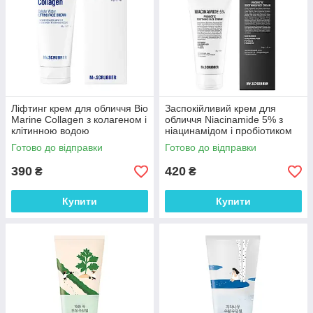
Ліфтинг крем для обличчя Bio
Заспокійливий крем для
Marine Collagen з колагеном і
обличчя Niacinamide 5% з
клітинною водою
ніацинамідом і пробіотиком
Mr.SCRUBBER, 50 г
Mr.SCRUBBER 50 мл
Готово до відправки
Готово до відправки
390
420
₴
₴
Купити
Купити