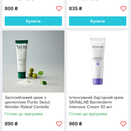
800
835
₴
₴
Купити
Купити
Заспокійливий крем з
Інтенсивний бар’єрний крем
центеллою Purito Seoul
SKIN&LAB Barrierderm
Wonder Releaf Centella
Intensive Cream 50 мл
Cream 50 мл
Готово до відправки
Готово до відправки
890
960
₴
₴