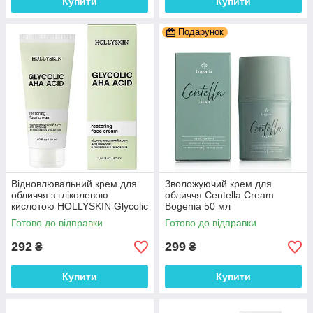
Купити
Купити
Подарунок
Відновлювальний крем для
Зволожуючий крем для
обличчя з гліколевою
обличчя Centella Cream
кислотою HOLLYSKIN Glycolic
Bogenia 50 мл
AHA Acid Face Cream 50 мл
Готово до відправки
Готово до відправки
292
299
₴
₴
Купити
Купити