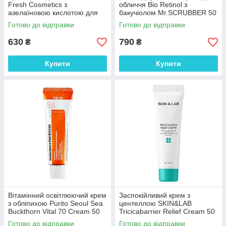
Fresh Cosmetics з
обличчя Bio Retinol з
азелаїновою кислотою для
бакучіолом Mr.SCRUBBER 50
проблемної шкіри 30 мл
г
Готово до відправки
Готово до відправки
630
790
₴
₴
Купити
Купити
Вітамінний освітлюючий крем
Заспокійливий крем з
з обліпихою Purito Seoul Sea
центеллою SKIN&LAB
Buckthorn Vital 70 Cream 50
Tricicabarrier Relief Cream 50
мл
мл
Готово до відправки
Готово до відправки