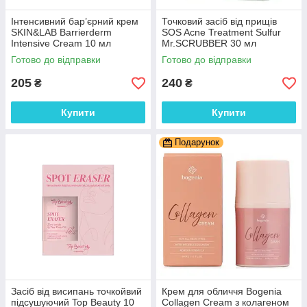
Інтенсивний бар’єрний крем
Точковий засіб від прищів
SKIN&LAB Barrierderm
SOS Acne Treatment Sulfur
Intensive Cream 10 мл
Mr.SCRUBBER 30 мл
Готово до відправки
Готово до відправки
205
240
₴
₴
Купити
Купити
Подарунок
Засіб від висипань точкойвий
Крем для обличчя Bogenia
підсушуючий Top Beauty 10
Collagen Cream з колагеном