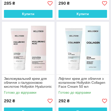
285
290
₴
₴
Купити
Купити
Зволожувальний крем для
Ліфтинг крем для обличчя з
обличчя з гіалуроновою
колагеном Hollyskin Collagen
кислотою Hollyskin Hyaluronic
Face Cream 50 мл
Acid Face Cream 50 мл
Готово до відправки
Готово до відправки
292
292
₴
₴