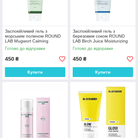
Заспокійливий гель з
Заспокійливий гель з
морським полином ROUND
березовим соком ROUND
LAB Mugwort Calming
LAB Birch Juice Moisturizing
Soothing Gel 150 мл
Soothing Gel 150 мл
Готово до відправки
Готово до відправки
450
450
₴
₴
Купити
Купити