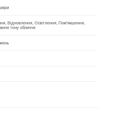
шкіри
ня, Відновлення, Освітлення, Пом'якшення,
ання тону обличчя
жень