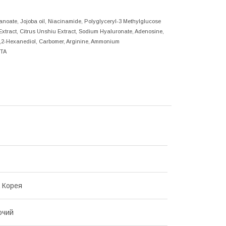
anoate, Jojoba oil, Niacinamide, Polyglyceryl-3 Methylglucose
 Extract, Citrus Unshiu Extract, Sodium Hyaluronate, Adenosine,
 1,2-Hexanediol, Carbomer, Arginine, Ammonium
DTA
 Корея
ючий