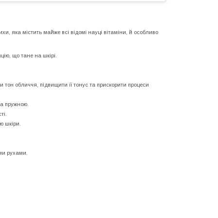
ихи, яка містить майже всі відомі науці вітаміни, й особливо
ію, що тане на шкірі.
 тон обличчя, підвищити її тонус та прискорити процеси
та пружною.
ті.
ю шкіри.
ми рухами.