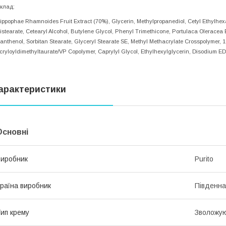
клад:
ippophae Rhamnoides Fruit Extract (70%), Glycerin, Methylpropanediol, Cetyl Ethylhex
istearate, Cetearyl Alcohol, Butylene Glycol, Phenyl Trimethicone, Portulaca Oleracea
anthenol, Sorbitan Stearate, Glyceryl Stearate SE, Methyl Methacrylate Crosspolymer,
cryloyldimethyltaurate/VP Copolymer, Caprylyl Glycol, Ethylhexylglycerin, Disodium E
арактеристики
Основні
иробник
Purito
раїна виробник
Південна
ип крему
Зволожу