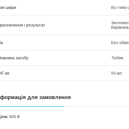
ип шкіри
Всі типи 
Зволожен
ризначення і результат
Вирівнюв
ік
Без обме
паковка засобу
Тюбик
б`єм
50 мл
нформація для замовлення
іна:
800 ₴