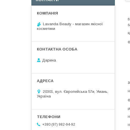
В
Lavanda Beauty - магазин якісної
б
косметики
К
О
Дарина
З
20301, вул. Європейська 57и, Умань,
Н
Україна
О
p
Н
+380 (97) 982-94-92
Н