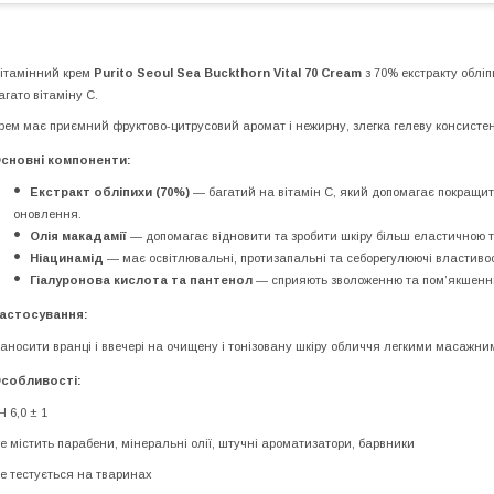
ітамінний крем
Purito Seoul Sea Buckthorn Vital 70 Cream
з 70% екстракту обліп
агато вітаміну С.
рем має приємний фруктово-цитрусовий аромат і нежирну, злегка гелеву консистенц
сновні компоненти:
Екстракт обліпихи (70%)
— багатий на вітамін C, який допомагає покращити
оновлення.
Олія макадамії
— допомагає відновити та зробити шкіру більш еластичною 
Ніацинамід
— має освітлювальні, протизапальні та себорегулюючі властивос
Гіалуронова кислота та пантенол
— сприяють зволоженню та пом’якшенн
астосування:
аносити вранці і ввечері на очищену і тонізовану шкіру обличчя легкими масажни
собливості:
H 6,0 ± 1
е містить парабени, мінеральні олії, штучні ароматизатори, барвники
е тестується на тваринах