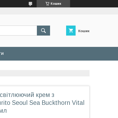
Кошик
Кошик
ТИ
освітлюючий крем з
ito Seoul Sea Buckthorn Vital
 мл