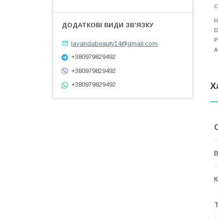
С
H
D
P
lavandabeauty14@gmail.com
A
+380979829492
+380979829492
+380979829492
Х
В
К
Т