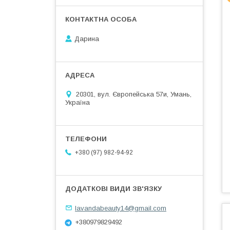
Дарина
20301, вул. Європейська 57и, Умань,
Україна
+380 (97) 982-94-92
lavandabeauty14@gmail.com
+380979829492