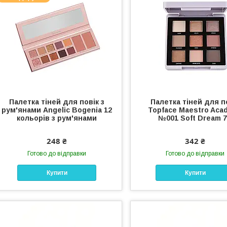
Палетка тіней для повік з
Палетка тіней для п
рум'янами Angelic Bogenia 12
Topface Maestro Aca
кольорів з рум'янами
№001 Soft Dream 7
248 ₴
342 ₴
Готово до відправки
Готово до відправки
Купити
Купити