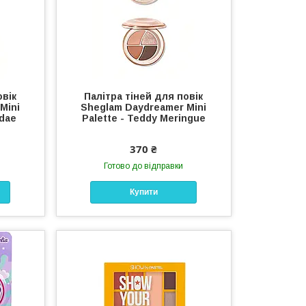
овік
Палітра тіней для повік
Mini
Sheglam Daydreamer Mini
ndae
Palette - Teddy Meringue
370 ₴
Готово до відправки
Купити