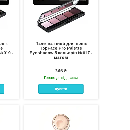
овік
Палетка тіней для повік
te
TopFace Pro Palette
№019 -
Eyeshadow 5 кольорів №017 -
матові
366 ₴
Готово до відправки
Купити