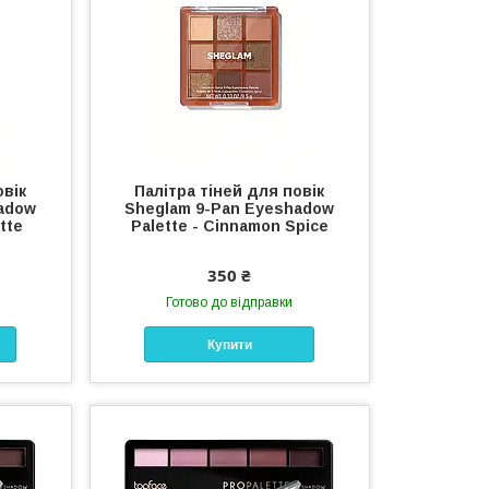
овік
Палітра тіней для повік
adow
Sheglam 9-Pan Eyeshadow
tte
Palette - Cinnamon Spice
350 ₴
Готово до відправки
Купити