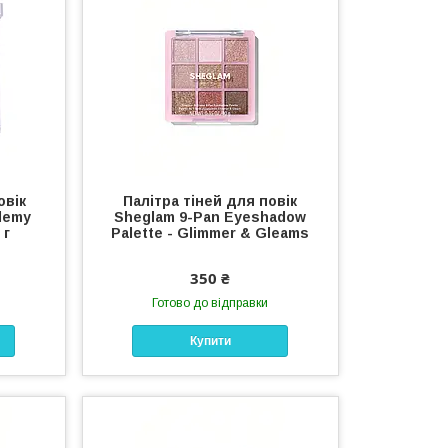
овік
Палітра тіней для повік
demy
Sheglam 9-Pan Eyeshadow
 г
Palette - Glimmer & Gleams
350 ₴
Готово до відправки
Купити