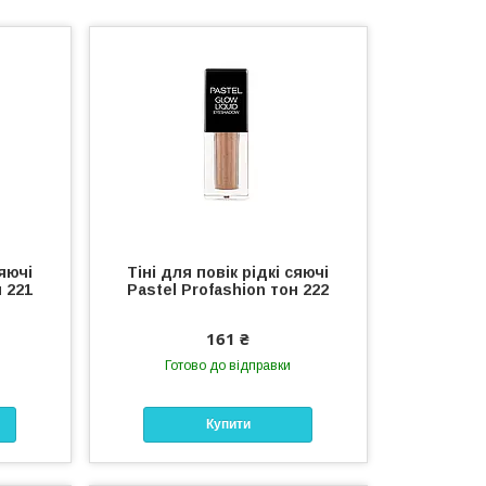
сяючі
Тіні для повік рідкі сяючі
н 221
Pastel Profashion тон 222
161 ₴
Готово до відправки
Купити