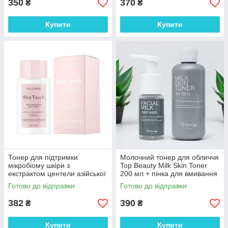
350
370
₴
₴
Купити
Купити
Тонер для підтримки
Молочний тонер для обличчя
мікробіому шкіри з
Top Beauty Milk Skin Toner
екстрактом центели азійської
200 мл + пінка для вмивання
і рисом Rice Touch Hollyskin
50 мл
Готово до відправки
Готово до відправки
200 мл
382
390
₴
₴
Купити
Купити