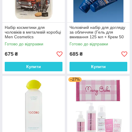
Набір косметики для
Чоловічий набір для догляду
чоловіків в металевій коробці
за обличчям (Гель для
Men Cosmetics
вмивання 125 мл + Крем 50
мл + Крем під очі 15 мл
Готово до відправки
Готово до відправки
Barber Blend
675
685
₴
₴
Купити
Купити
–27%