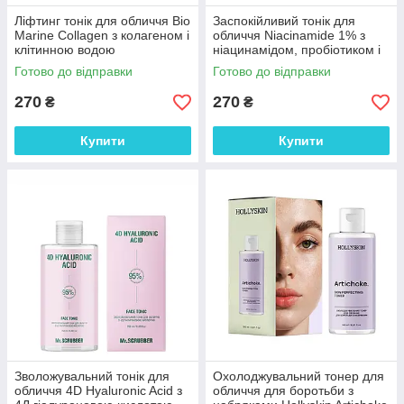
Ліфтинг тонік для обличчя Bio
Заспокійливий тонік для
Marine Collagen з колагеном і
обличчя Niacinamide 1% з
клітинною водою
ніацинамідом, пробіотиком і
Mr.SCRUBBER 250 мл
пребіотиком Mr.SCRUBBER
Готово до відправки
Готово до відправки
200 мл
270
270
₴
₴
Купити
Купити
Зволожувальний тонік для
Охолоджувальний тонер для
обличчя 4D Hyaluronic Acid з
обличчя для боротьби з