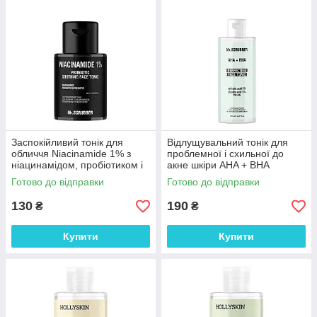
Заспокійливий тонік для
Відлущувальний тонік для
обличчя Niacinamide 1% з
проблемної і схильної до
ніацинамідом, пробіотиком і
акне шкіри AHA + BHA
пребіотиком Mr.SCRUBBER
Mr.SCRUBBER 150 мл
Готово до відправки
Готово до відправки
50 мл
130
190
₴
₴
Купити
Купити