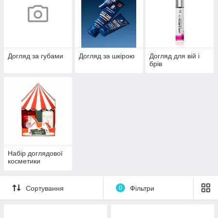
Догляд за губами
Догляд за шкірою
Догляд для вій і
брів
Набір доглядової
косметики
Сортування
0
Фільтри