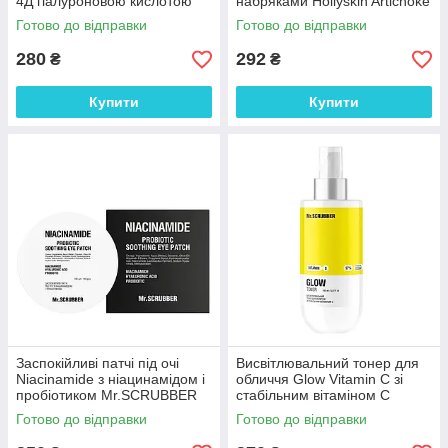
4Д гіалуроновою кислотою
набряками Hollyskin Artichoke
Mr.SCRUBBER 250 мл
150 мл
Готово до відправки
Готово до відправки
280
292
₴
₴
Купити
Купити
Заспокійливі патчі під очі
Висвітлювальний тонер для
Niacinamide з ніацинамідом і
обличчя Glow Vitamin C зі
пробіотиком Mr.SCRUBBER
стабільним вітаміном С
100 шт
Mr.SCRUBBER 150 мл
Готово до відправки
Готово до відправки