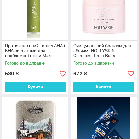
Протизапальний тонік з АНА і
Очищувальний бальзам для
ВНА-кислотами для
обличчя HOLLYSKIN
проблемної шкіри Marie
Cleansing Face Balm
Fresh Cosmetics 150 мл
Готово до відправки
Готово до відправки
530
672
₴
₴
Купити
Купити