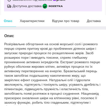
Доступна доставка
Опис
Характеристики
Відгуки про товар
Доставка
Опис
Розігрівальне обгортання на основі морської солі і рожевого
перцю сприяє притоку крові до проблемних ділянок шкіри і
запускає природні процеси по розщепленню жирів. Засіб
розширює пори і виводить токсини, сприяє глибшому
проникненню активних інгредієнтів. Екстракт рожевого перцю
руйнує оболонки жирових клітин, активізує процеси по їх
активному перетворенню на енергію. Бразильський перець
також запобігає подальшому накопиченню жиру, що
закріплює ефект схуднення. Натуральні олії і гідролати
зволожують, підтягують і тонізують шкіру, усувають дряблість і
пігментацію, підвищують пружність і еластичність тіла,
запобігають появі розтяжок в процесі схуднення. Ніацинамід
прискорює оновлення шкіри на клітинному рівні, посилює її
захисну функцію, робить тіло гладеньким, підтягнутим і