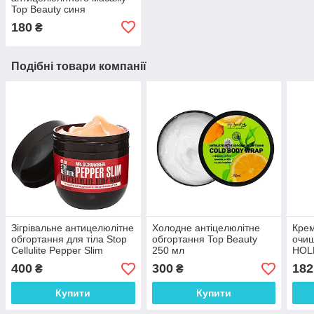
Top Beauty синя
180
₴
Подібні товари компанії
Зігрівальне антицелюлітне
Холодне антіцелюлітне
Кре
обгортання для тіла Stop
обгортання Top Beauty
очищ
Cellulite Pepper Slim
250 мл
HOLL
Mr.Scrubber 250 г
екст
400
300
182
₴
₴
40 м
Купити
Купити