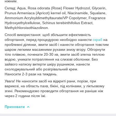
ніжним.
Склад: Aqua, Rosa odorata (Rose) Flower Hydrozol, Glycerin,
Prunus Armeniaca (Apricot) kernel oil, Niacinamide, Squalane,
Ammonium Acryloyldimethyltaurate/VP Copolymer, Fragrance
Hydroxyethylcellulose, Schinus terebinthifolius Extract,
Methylchloroisothiazolinon.
Спосіб використання: щоб збільшити ефективність
обгортання, перед процедурою необхідно нанести
скраб
на
проблемні ділянки, змити засіб і нанести обгортання товстим
шаром легкими масажними рухами знизу вгору. Обгорнути
тіло плівкою, почекати 20-30 хв, змити засіб злегка теплою
водою, уникати потрапляння на слизові оболонки. Без
зайвого натиску витерти шкіру рушником, нанести
охолоджувальний або розігрівальний крем.
Наносити 2-3 рази на тиждень.
Увага! Не наносити засіб на відкриті рани, порізи, при
варикозі, на область пахв, бікіні, під колінами, у ліктьовому
згині. Рекомендуємо проводити обгортання не раніше ніж
через 2 години після їжі.
Приховати