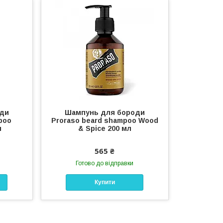
оди
Шампунь для бороди
poo
Proraso beard shampoo Wood
л
& Spice 200 мл
565 ₴
Готово до відправки
Купити