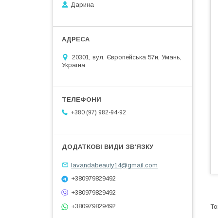
Дарина
20301, вул. Європейська 57и, Умань,
Україна
+380 (97) 982-94-92
lavandabeauty14@gmail.com
+380979829492
+380979829492
+380979829492