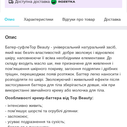
Доступна доставка
Опис
Характеристики
Відгуки про товар
Доставка
Опис
Батер-суфлеTop Beauty - універсальний натуральний засіб,
який має безліч властивостей: добре зволожує і відновлює
шкіру, наповнюючи її всіма необхідними елементами. До
складу входить масло ши, яке призначене для живлення і
пом'якшення шкірного покриву, загоєння подряпин і дрібних
тріщин, перешкоджає появі розтяжок. Баттер легко наносити і
розподіляти по шкірі. Зволожуючий і живильний ефекти після
застосування баттера для тіла зберігається довше, ніж при
використанні звичайного крему або молочка для тіла.
Особливості крему-баттера від Top Beauty:
- інтенсивно живить;
- пом'якшує шорсткі та огрубілі ділянки:
- заспокоює;
- усуває подразнення та сухість;
- бореться з лущенням;