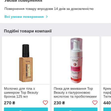
Умови повернення
Повернення товару впродовж 14 днів за домовленістю
Всі умови повернення
Подібні товари компанії
Молочко для тіла з
Пінка для вмивання Top
Крем
шимером Top Beauty
Beauty з гіалуроновою
парф
бронза 125 мл
кислотою та пробіотиками
Тют
з дозатором 170 мл
пере
270
230
440
₴
₴