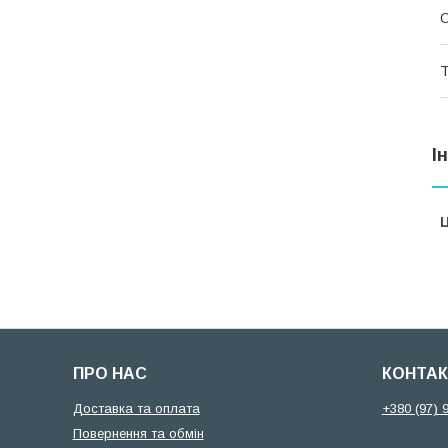
О
Т
І
Ц
ПРО НАС
КОНТАК
Доставка та оплата
+380 (97) 
Повернення та обмін