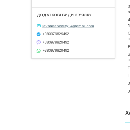
3
о
4
п
lavandabeauty14@gmail.com
С
+380979829492
ш
+380979829492
+380979829492
В
п
П
П
З
З
Х