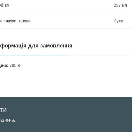
б`єм
237 мл
ип шкіри голови
Суха
нформація для замовлення
іна:
795 ₴
ТИ
982-94-92