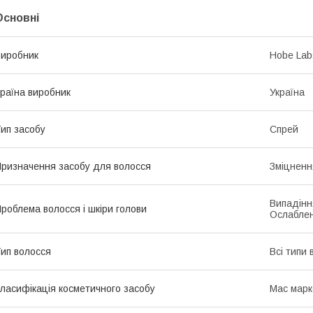
Основні
иробник
Hobe Lab
раїна виробник
Україна
ип засобу
Спрей
ризначення засобу для волосся
Зміцненн
Випадінн
роблема волосся і шкіри голови
Ослаблен
ип волосся
Всі типи 
ласифікація косметичного засобу
Мас марк