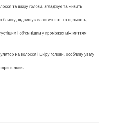
лосся та шкіру голови, згладжує та живить
 блиску, підвищує еластичність та щільність,
устішим і об'ємнішим у проміжках між миттям
улятор на волосся і шкіру голови, особливу увагу
кіри голови.