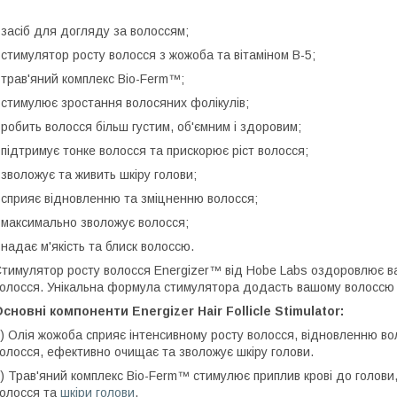
 засіб для догляду за волоссям;
 стимулятор росту волосся з жожоба та вітаміном В-5;
 трав'яний комплекс Bio-Ferm™;
 стимулює зростання волосяних фолікулів;
 робить волосся більш густим, об'ємним і здоровим;
 підтримує тонке волосся та прискорює ріст волосся;
 зволожує та живить шкіру голови;
 сприяє відновленню та зміцненню волосся;
 максимально зволожує волосся;
 надає м'якість та блиск волоссю.
тимулятор росту волосся Energizer™ від Hobe Labs оздоровлює в
олосся. Унікальна формула стимулятора додасть вашому волоссю та
сновні компоненти Energizer Hair Follicle Stimulator:
) Олія жожоба сприяє інтенсивному росту волосся, відновленню во
олосся, ефективно очищає та зволожує шкіру голови.
) Трав'яний комплекс Bio-Ferm™ стимулює приплив крові до голови
олосся та
шкіри голови
.