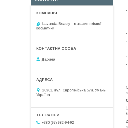
-
-
Lavanda Beauty - магазин якісної
-
косметики
-
-
-
-
Дарина
-
-
-
С
20301, вул. Європейська 57и, Умань,
в
Україна
О
1
в
2
+380 (97) 982-94-92
в