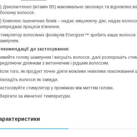
) Декспантенол (вітамін B5) максимально зволожує та відновлює во
болонку волосся.
) Комплекс пшеничних білків – надає зміцнюючу дію, надає волоссю
опереджає процеси в'янення.
тимулятор волосяних фолікулів Energizer™ зробить ваше волосся г
ампунем.
Рекомендації до застосування:
имийте голову шампунем і висушіть волосся, далі розпорошіть стим
риділяючи ділянкам з витонченим і рідшим волоссям.
ісля того, як продукт почне діяти можливе невелике поколювання ш
окладіть волосся як завжди.
астосовуйте стимулятор у проміжках між миттям голови.
берігати за кімнатної температури.
арактеристики