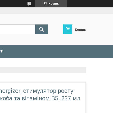
Кошик
Кошик
ТИ
nergizer, стимулятор росту
жоба та вітаміном B5, 237 мл