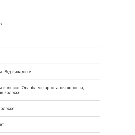
s
я, Від випадіння
я волосся, Ослаблене зростання волосся,
е волосся
волосся
ет