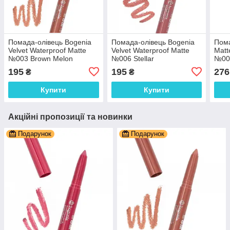
Помада-олівець Bogenia
Помада-олівець Bogenia
Пома
Velvet Waterproof Matte
Velvet Waterproof Matte
Matt
№003 Brown Melon
№006 Stellar
№004
195
195
276
₴
₴
Купити
Купити
Акційні пропозиції та новинки
Подарунок
Подарунок