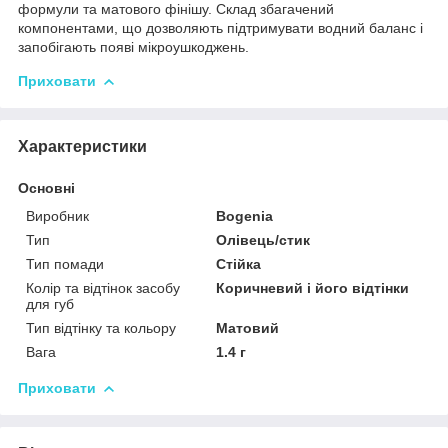
формули та матового фінішу. Склад збагачений
компонентами, що дозволяють підтримувати водний баланс і
запобігають появі мікроушкоджень.
Приховати
Характеристики
Основні
Виробник
Bogenia
Тип
Олівець/стик
Тип помади
Стійка
Колір та відтінок засобу
Коричневий і його відтінки
для губ
Тип відтінку та кольору
Матовий
Вага
1.4 г
Приховати