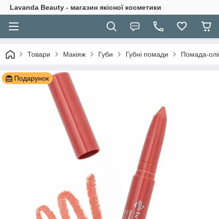
Lavanda Beauty - магазин якісної косметики
Товари
Макіяж
Губи
Губні помади
Помада-олів
Подарунок