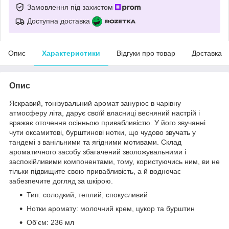
Замовлення під захистом
Доступна доставка
Опис
Характеристики
Відгуки про товар
Доставка
Опис
Яскравий, тонізувальний аромат занурює в чарівну
атмосферу літа, дарує своїй власниці весняний настрій і
вражає оточення осінньою привабливістю. У його звучанні
чути оксамитові, бурштинові нотки, що чудово звучать у
тандемі з ванільними та ягідними мотивами. Склад
ароматичного засобу збагачений зволожувальними і
заспокійливими компонентами, тому, користуючись ним, ви не
тільки підвищите свою привабливість, а й водночас
забезпечите догляд за шкірою.
Тип: солодкий, теплий, спокусливий
Нотки аромату: молочний крем, цукор та бурштин
Об'єм: 236 мл