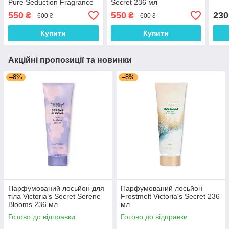
Pure Seduction Fragrance
Secret 236 мл
Lotion 236 мл
550
550
230
₴
₴
600 ₴
600 ₴
Купити
Купити
Акційні пропозиції та новинки
–8%
–8%
Парфумований лосьйон для
Парфумований лосьйон
тіла Victoria’s Secret Serene
Frostmelt Victoria's Secret 236
Blooms 236 мл
мл
Готово до відправки
Готово до відправки