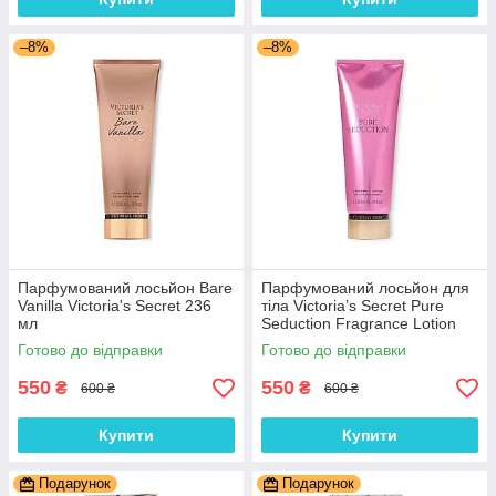
–8%
–8%
Парфумований лосьйон Bare
Парфумований лосьйон для
Vanilla Victoria's Secret 236
тіла Victoria’s Secret Pure
мл
Seduction Fragrance Lotion
236 мл
Готово до відправки
Готово до відправки
550
550
₴
₴
600 ₴
600 ₴
Купити
Купити
Подарунок
Подарунок