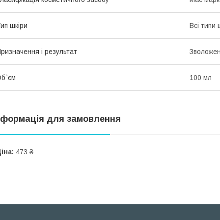
ип шкіри
Всі типи 
ризначення і результат
Зволожен
б`єм
100 мл
нформація для замовлення
іна:
473 ₴