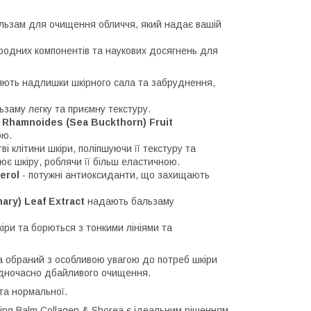
льзам для очищення обличчя, який надає вашій
риродних компонентів та наукових досягнень для
ють надлишки шкірного сала та забруднення,
заму легку та приємну текстуру.
 Rhamnoides (Sea Buckthorn) Fruit
ою.
і клітини шкіри, поліпшуючи її текстуру та
ює шкіру, роблячи її більш еластичною.
herol
- потужні антиоксиданти, що захищають
mary) Leaf Extract
надають бальзаму
іри та борються з тонкими лініями та
a обраний з особливою увагою до потреб шкіри
одночасно дбайливого очищення.
 та нормальної.
ng Balm Collagen & Shorea є ідеальним рішенням