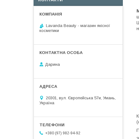
ш
Ц
Lavanda Beauty - магазин якісної
н
косметики
Дарина
20301, вул. Європейська 57и, Умань,
Україна
К
(
П
+380 (97) 982-94-92
З