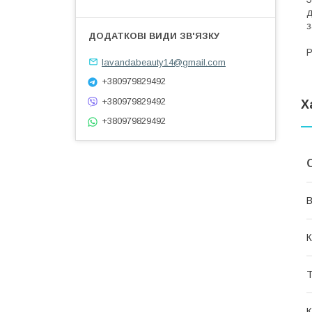
д
з
Р
lavandabeauty14@gmail.com
+380979829492
+380979829492
Х
+380979829492
В
К
Т
К