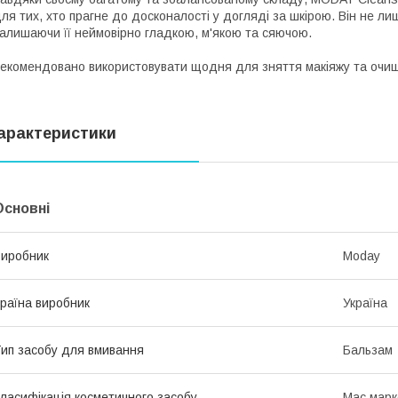
ля тих, хто прагне до досконалості у догляді за шкірою. Він не л
алишаючи її неймовірно гладкою, м'якою та сяючою.
екомендовано використовувати щодня для зняття макіяжу та очище
арактеристики
Основні
иробник
Moday
раїна виробник
Україна
ип засобу для вмивання
Бальзам
ласифікація косметичного засобу
Мас марк