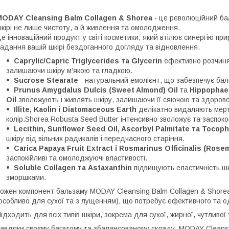
MODAY Cleansing Balm Collagen & Shorea
- це революційний ба
кірі не лише чистоту, а й живлення та омолодження.
е інноваційний продукт у світі косметики, який втілює синергію п
адання вашій шкірі бездоганного догляду та відновлення.
Caprylic/Capric Triglycerides та Glycerin
ефективно розчиня
залишаючи шкіру м'якою та гладкою.
Sucrose Stearate
- натуральний емолієнт, що забезпечує баль
Prunus Amygdalus Dulcis (Sweet Almond) Oil
та
Hippophae
Oil
зволожують і живлять шкіру, залишаючи її сяючою та здоров
Illite, Kaolin і Diatomaceous Earth
делікатно видаляють мертв
колір.Shorea Robusta Seed Butter інтенсивно зволожує та заспоко
Lecithin, Sunflower Seed Oil, Ascorbyl Palmitate та Tocop
шкіру від вільних радикалів і передчасного старіння.
Carica Papaya Fruit Extract і Rosmarinus Officinalis (Rose
заспокійливі та омолоджуючі властивості.
Soluble Collagen та Astaxanthin
підвищують еластичність шк
зморшками.
ожен компонент бальзаму MODAY Cleansing Balm Collagen & Shore
особливо для сухої та з лущенням), що потребує ефективного та 
ідходить для всіх типів шкіри, зокрема для сухої, жирної, чутливої
авдяки своєму багатому та збалансованому складу, MODAY Cleansi