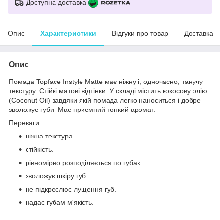
Доступна доставка
Опис
Характеристики
Відгуки про товар
Доставка
Опис
Помада Topface Instyle Matte має ніжну і, одночасно, танучу
текстуру. Стійкі матові відтінки. У складі містить кокосову олію
(Coconut Oil) завдяки якій помада легко наноситься і добре
зволожує губи. Має приємний тонкий аромат.
Переваги:
ніжна текстура.
стійкість.
рівномірно розподіляється по губах.
зволожує шкіру губ.
не підкреслює лущення губ.
надає губам м'якість.