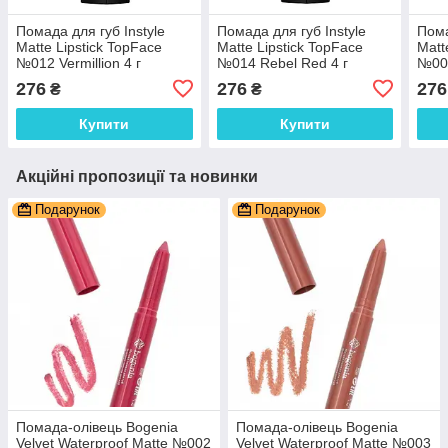
Помада для губ Instyle
Помада для губ Instyle
Пома
Matte Lipstick TopFace
Matte Lipstick TopFace
Matt
№012 Vermillion 4 г
№014 Rebel Red 4 г
№005
276
276
276
₴
₴
Купити
Купити
Акційні пропозиції та новинки
Подарунок
Подарунок
Помада-олівець Bogenia
Помада-олівець Bogenia
Velvet Waterproof Matte №002
Velvet Waterproof Matte №003