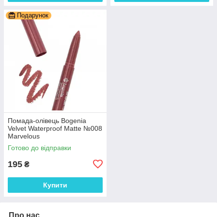
Подарунок
Помада-олівець Bogenia
Velvet Waterproof Matte №008
Marvelous
Готово до відправки
195
₴
Купити
Про нас