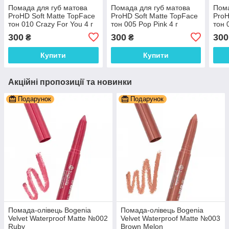
Помада для губ матова
Помада для губ матова
Пома
ProHD Soft Matte TopFace
ProHD Soft Matte TopFace
ProH
тон 010 Crazy For You 4 г
тон 005 Pop Pink 4 г
тон 
300
300
300
₴
₴
Купити
Купити
Акційні пропозиції та новинки
Подарунок
Подарунок
Помада-олівець Bogenia
Помада-олівець Bogenia
Velvet Waterproof Matte №002
Velvet Waterproof Matte №003
Ruby
Brown Melon