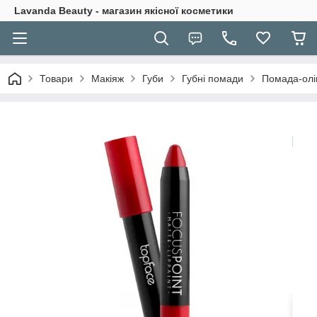
Lavanda Beauty - магазин якісної косметики
Товари
Макіяж
Губи
Губні помади
Помада-олів