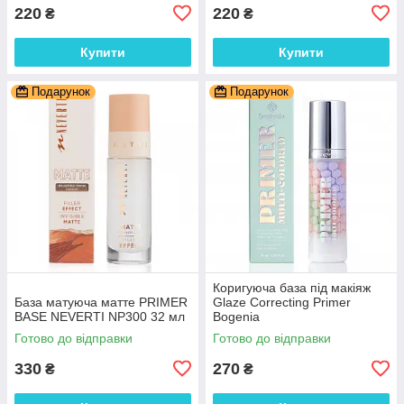
220
220
₴
₴
Купити
Купити
Подарунок
Подарунок
Коригуюча база під макіяж
База матуюча матте PRIMER
Glaze Correcting Primer
BASE NEVERTI NP300 32 мл
Bogenia
Готово до відправки
Готово до відправки
330
270
₴
₴