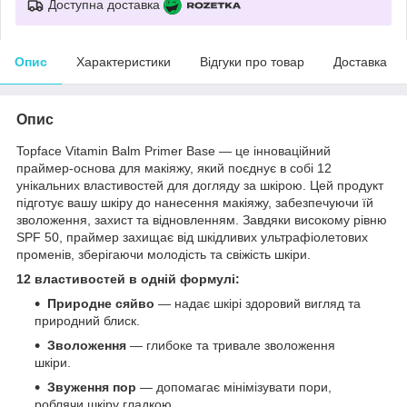
Доступна доставка
Опис
Характеристики
Відгуки про товар
Доставка
Опис
Topface Vitamin Balm Primer Base — це інноваційний
праймер-основа для макіяжу, який поєднує в собі 12
унікальних властивостей для догляду за шкірою. Цей продукт
підготує вашу шкіру до нанесення макіяжу, забезпечуючи їй
зволоження, захист та відновленням. Завдяки високому рівню
SPF 50, праймер захищає від шкідливих ультрафіолетових
променів, зберігаючи молодість та свіжість шкіри.
12 властивостей в одній формулі:
Природне сяйво
— надає шкірі здоровий вигляд та
природний блиск.
Зволоження
— глибоке та тривале зволоження
шкіри.
Звуження пор
— допомагає мінімізувати пори,
роблячи шкіру гладкою.