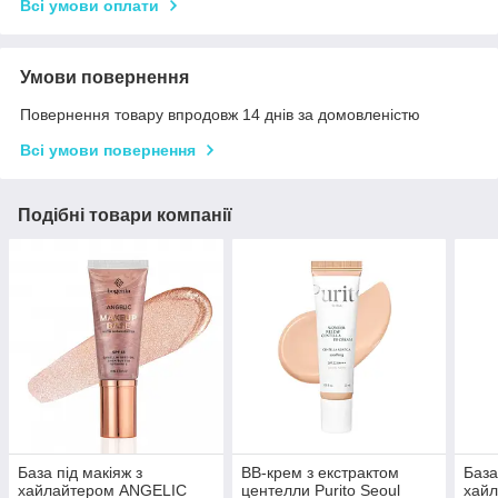
Всі умови оплати
Умови повернення
Повернення товару впродовж 14 днів за домовленістю
Всі умови повернення
Подібні товари компанії
База під макіяж з
BB-крем з екстрактом
База
хайлайтером ANGELIC
центелли Purito Seoul
хай