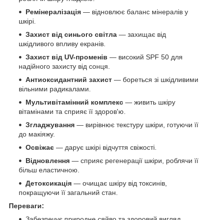
Ремінералізація
— відновлює баланс мінералів у
шкірі.
Захист від синього світла
— захищає від
шкідливого впливу екранів.
Захист від UV-променів
— високий SPF 50 для
надійного захисту від сонця.
Антиоксидантний захист
— бореться зі шкідливими
вільними радикалами.
Мультивітамінний комплекс
— живить шкіру
вітамінами та сприяє її здоров'ю.
Згладжування
— вирівнює текстуру шкіри, готуючи її
до макіяжу.
Освіжає
— дарує шкірі відчуття свіжості.
Відновлення
— сприяє регенерації шкіри, роблячи її
більш еластичною.
Детоксикація
— очищає шкіру від токсинів,
покращуючи її загальний стан.
Переваги:
Забезпечує природне сяйво та здоровий вигляд