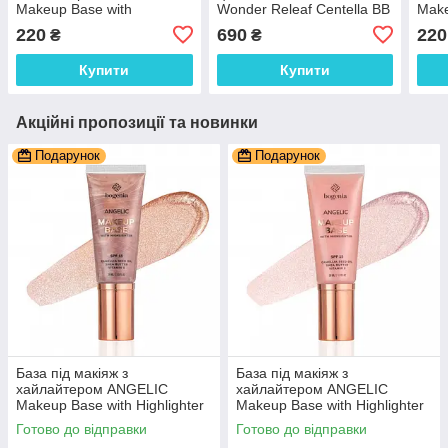
Makeup Base with
Wonder Releaf Centella BB
Make
Highlighter Bogenia 001
Cream 15 Rose Ivory 30
High
220
690
220
₴
₴
тон 38 мл
мл
тон 
Купити
Купити
Акційні пропозиції та новинки
Подарунок
Подарунок
База під макіяж з
База під макіяж з
хайлайтером ANGELIC
хайлайтером ANGELIC
Makeup Base with Highlighter
Makeup Base with Highlighter
Bogenia 001 тон 38 мл
Bogenia 002 тон 38 мл
Готово до відправки
Готово до відправки