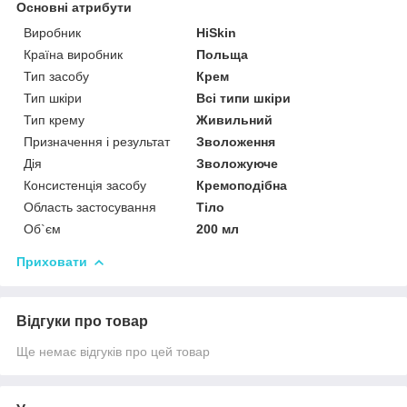
Основні атрибути
Виробник
HiSkin
Країна виробник
Польща
Тип засобу
Крем
Тип шкіри
Всі типи шкіри
Тип крему
Живильний
Призначення і результат
Зволоження
Дія
Зволожуюче
Консистенція засобу
Кремоподібна
Область застосування
Тіло
Об`єм
200 мл
Приховати
Відгуки про товар
Ще немає відгуків про цей товар