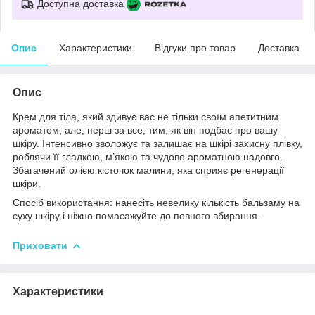
Доступна доставка
Опис
Характеристики
Відгуки про товар
Доставка
Опис
Крем для тіла, який здивує вас не тільки своїм апетитним
ароматом, але, перш за все, тим, як він подбає про вашу
шкіру. Інтенсивно зволожує та залишає на шкірі захисну плівку,
роблячи її гладкою, м’якою та чудово ароматною надовго.
Збагачений олією кісточок малини, яка сприяє регенерації
шкіри.
Спосіб використання: нанесіть невелику кількість бальзаму на
суху шкіру і ніжно помасажуйте до повного вбирання.
Приховати
Характеристики