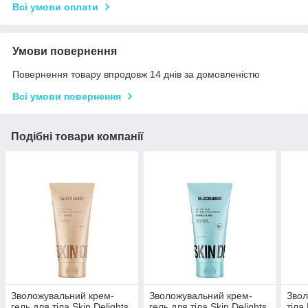
Всі умови оплати
Умови повернення
Повернення товару впродовж 14 днів за домовленістю
Всі умови повернення
Подібні товари компанії
Зволожувальний крем-
Зволожувальний крем-
Звол
гель для тіла Skin Delights
гель для тіла Skin Delights
тіла