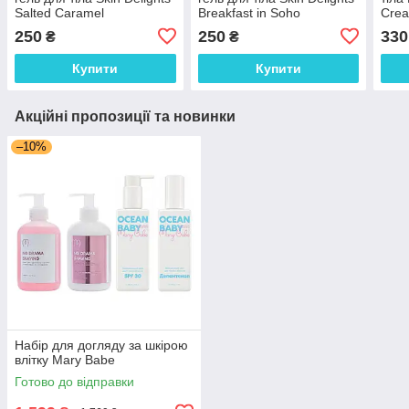
Salted Caramel
Breakfast in Soho
Crea
Mr.SCRUBBER 150 мл
Mr.SCRUBBER 150 мл
200 
250
250
330
₴
₴
Купити
Купити
Акційні пропозиції та новинки
–10%
Набір для догляду за шкірою
влітку Mary Babe
Готово до відправки