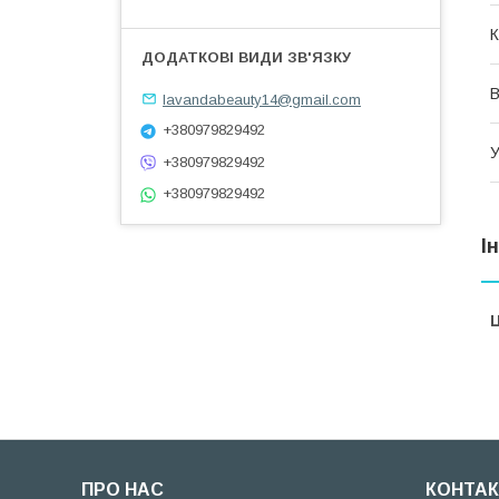
К
В
lavandabeauty14@gmail.com
+380979829492
У
+380979829492
+380979829492
І
Ц
ПРО НАС
КОНТАК