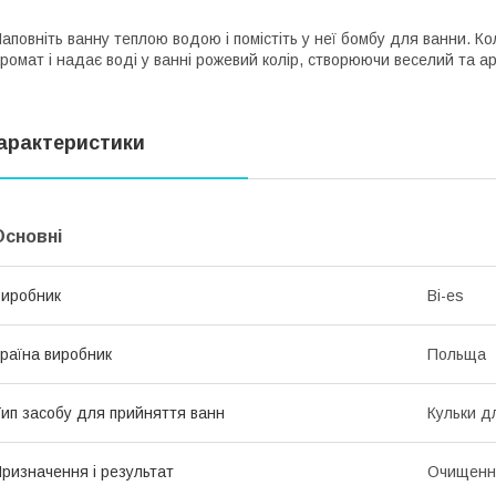
аповніть ванну теплою водою і помістіть у неї бомбу для ванни. 
ромат і надає воді у ванні рожевий колір, створюючи веселий та а
арактеристики
Основні
иробник
Bi-es
раїна виробник
Польща
ип засобу для прийняття ванн
Кульки д
ризначення і результат
Очищення