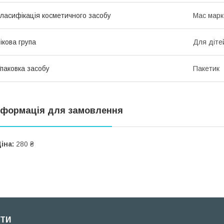
ласифікація косметичного засобу
Мас марк
ікова група
Для діте
паковка засобу
Пакетик
нформація для замовлення
іна:
280 ₴
ТИ