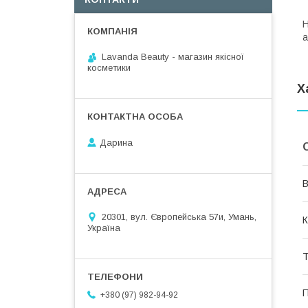
Н
а
Lavanda Beauty - магазин якісної
косметики
Х
Дарина
В
20301, вул. Європейська 57и, Умань,
К
Україна
Т
П
+380 (97) 982-94-92