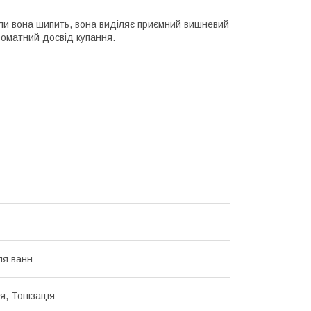
Коли вона шипить, вона виділяє приємний вишневий
роматний досвід купання.
ля ванн
, Тонізація