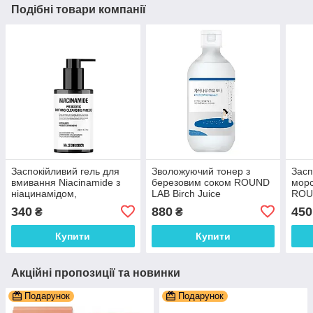
Подібні товари компанії
Заспокійливий гель для
Зволожуючий тонер з
Засп
вмивання Niacinamide з
березовим соком ROUND
мор
ніацинамідом,
LAB Birch Juice
ROU
пробіотиком і пребіотиком
Moisturizing Toner 300 мл
Calm
340
880
450
₴
₴
Mr.SCRUBBER 200 мл
мл
Купити
Купити
Акційні пропозиції та новинки
Подарунок
Подарунок