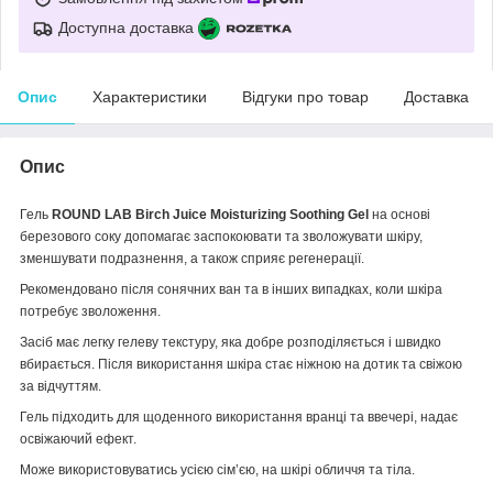
Доступна доставка
Опис
Характеристики
Відгуки про товар
Доставка
Опис
Гель
ROUND LAB Birch Juice Moisturizing Soothing Gel
на основі
березового соку допомагає заспокоювати та зволожувати шкіру,
зменшувати подразнення, а також сприяє регенерації.
Рекомендовано після сонячних ван та в інших випадках, коли шкіра
потребує зволоження.
Засіб має легку гелеву текстуру, яка добре розподіляється і швидко
вбирається. Після використання шкіра стає ніжною на дотик та свіжою
за відчуттям.
Гель підходить для щоденного використання вранці та ввечері, надає
освіжаючий ефект.
Може використовуватись усією сім’єю, на шкірі обличчя та тіла.