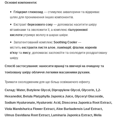
Основні компоненти:
Гліцерил глюкозид
— стимулює аквапорини та відкриває
шлях для проникнення інших компонентів.
Екстракт
березового соку
— допомагає наситити шкіру
вітамінами та зволожити її, а комплекс
гіалуронової
кислоти
утримує вологу в шарах шкіри.
Запатентований комплекс
Soothing Cooler
—
містить
екстракти листя алое
,
ламінарії
,
фіалки
,
коренів
в’язу
та
ямсу
, допомагає заспокоїти та охолодити роздратовану
шкіру.
Спосіб застосування:
н
аносити вранці та ввечері на очищену та
тонізовану шкіру обличчя легкими масажними рухами.
Тримати охолодженим для ще більш освіжаючого ефекту.
Cклад:
Water, Butylene Glycol, Dipropylene Glycol, Glycerin, 1,2-
Hexanediol, Betula Platyphylla Japonica Juice, Glyceryl Glucoside,
Sodium Hyaluronate, Hyaluronic Acid, Dioscorea Japonica Root Extract,
Viola Mandshurica Flower Extract, Aloe Barbadensis Leaf Extract,
Ulmus Davidiana Root Extract, Laminaria Japonica Extract, Melia