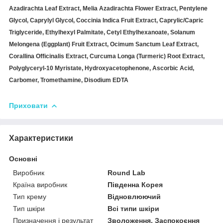
Azadirachta Leaf Extract, Melia Azadirachta Flower Extract, Pentylene
Glycol, Caprylyl Glycol, Coccinia Indica Fruit Extract, Caprylic/Capric
Triglyceride, Ethylhexyl Palmitate, Cetyl Ethylhexanoate, Solanum
Melongena (Eggplant) Fruit Extract, Ocimum Sanctum Leaf Extract,
Corallina Officinalis Extract, Curcuma Longa (Turmeric) Root Extract,
Polyglyceryl-10 Myristate, Hydroxyacetophenone, Ascorbic Acid,
Carbomer, Tromethamine, Disodium EDTA
Приховати
Характеристики
Основні
Виробник
Round Lab
Країна виробник
Південна Корея
Тип крему
Відновлюючий
Тип шкіри
Всі типи шкіри
Призначення і результат
Зволоження, Заспокоєння