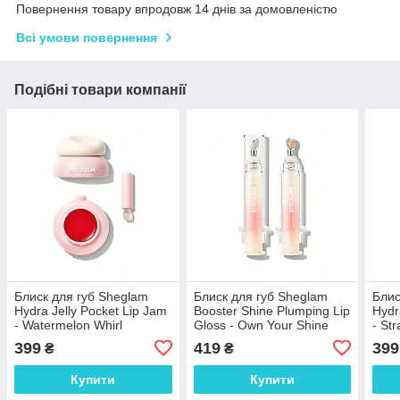
Повернення товару впродовж 14 днів за домовленістю
Всі умови повернення
Подібні товари компанії
Блиск для губ Sheglam
Блиск для губ Sheglam
Блис
Hydra Jelly Pocket Lip Jam
Booster Shine Plumping Lip
Hydr
- Watermelon Whirl
Gloss - Own Your Shine
- St
399
419
399
₴
₴
Купити
Купити