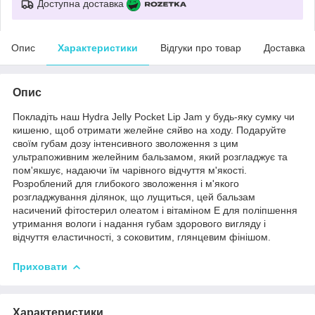
Доступна доставка
Опис
Характеристики
Відгуки про товар
Доставка
Опис
Покладіть наш Hydra Jelly Pocket Lip Jam у будь-яку сумку чи
кишеню, щоб отримати желейне сяйво на ходу. Подаруйте
своїм губам дозу інтенсивного зволоження з цим
ультрапоживним желейним бальзамом, який розгладжує та
пом'якшує, надаючи їм чарівного відчуття м'якості.
Розроблений для глибокого зволоження і м'якого
розгладжування ділянок, що лущиться, цей бальзам
насичений фітостерил олеатом і вітаміном Е для поліпшення
утримання вологи і надання губам здорового вигляду і
відчуття еластичності, з соковитим, глянцевим фінішом.
Приховати
Характеристики