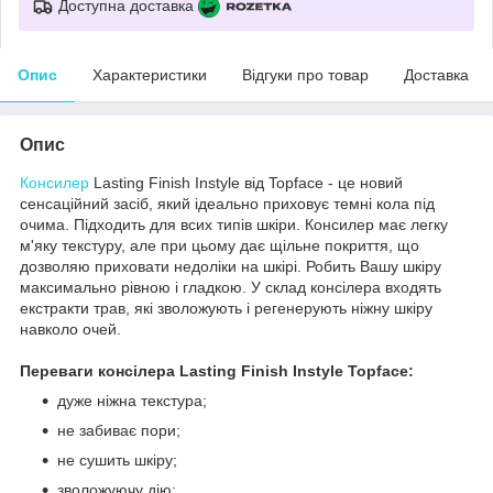
Доступна доставка
Опис
Характеристики
Відгуки про товар
Доставка
Опис
Консилер
Lasting Finish Instyle від Topface - це новий
сенсаційний засіб, який ідеально приховує темні кола під
очима. Підходить для всих типів шкіри. Консилер має легку
м'яку текстуру, але при цьому дає щільне покриття, що
дозволяю приховати недоліки на шкірі. Робить Вашу шкіру
максимально рівною і гладкою. У склад консілера входять
екстракти трав, які зволожують і регенерують ніжну шкіру
навколо очей.
Переваги консілера Lasting Finish Instyle Topface:
дуже ніжна текстура;
не забиває пори;
не сушить шкіру;
зволожуючу дію;