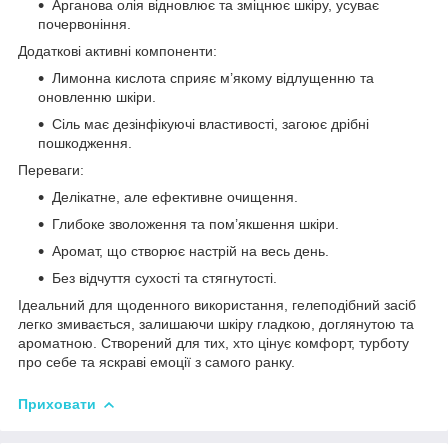
Арганова олія відновлює та зміцнює шкіру, усуває
почервоніння.
Додаткові активні компоненти:
Лимонна кислота сприяє м’якому відлущенню та
оновленню шкіри.
Сіль має дезінфікуючі властивості, загоює дрібні
пошкодження.
Переваги:
Делікатне, але ефективне очищення.
Глибоке зволоження та пом’якшення шкіри.
Аромат, що створює настрій на весь день.
Без відчуття сухості та стягнутості.
Ідеальний для щоденного використання, гелеподібний засіб
легко змивається, залишаючи шкіру гладкою, доглянутою та
ароматною. Створений для тих, хто цінує комфорт, турботу
про себе та яскраві емоції з самого ранку.
Приховати