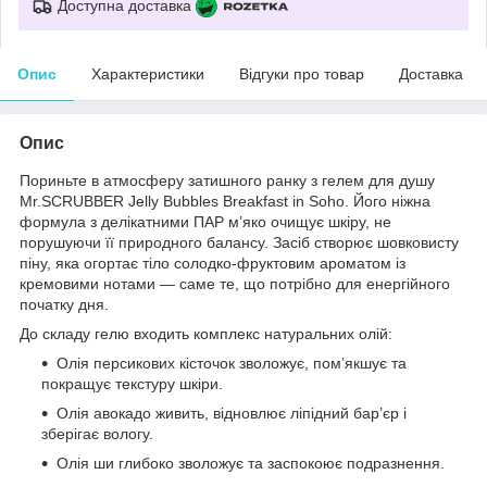
Доступна доставка
Опис
Характеристики
Відгуки про товар
Доставка
Опис
Пориньте в атмосферу затишного ранку з гелем для душу
Mr.SCRUBBER Jelly Bubbles Breakfast in Soho. Його ніжна
формула з делікатними ПАР м’яко очищує шкіру, не
порушуючи її природного балансу. Засіб створює шовковисту
піну, яка огортає тіло солодко-фруктовим ароматом із
кремовими нотами — саме те, що потрібно для енергійного
початку дня.
До складу гелю входить комплекс натуральних олій:
Олія персикових кісточок зволожує, пом’якшує та
покращує текстуру шкіри.
Олія авокадо живить, відновлює ліпідний бар’єр і
зберігає вологу.
Олія ши глибоко зволожує та заспокоює подразнення.