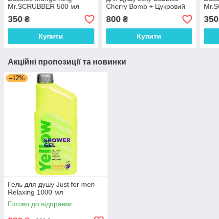
Mr.SCRUBBER 500 мл
Cherry Bomb + Цукровий
Mr.
скраб для тіла Sugar Baby
350
800
350
₴
₴
Cherry Bomb
Купити
Купити
Акційні пропозиції та новинки
–12%
Гель для душу Just for men
Relaxing 1000 мл
Готово до відправки