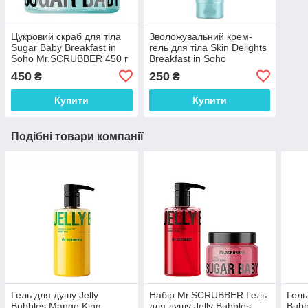
Цукровий скраб для тіла
Зволожувальний крем-
Sugar Baby Breakfast in
гель для тіла Skin Delights
Soho Mr.SCRUBBER 450 г
Breakfast in Soho
Mr.SCRUBBER 150 мл
450
250
₴
₴
Купити
Купити
Подібні товари компанії
Гель для душу Jelly
Набір Mr.SCRUBBER Гель
Гель
Bubbles Mango King
для душу Jelly Bubbles
Bubb