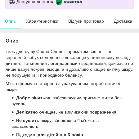
Доступна доставка
Опис
Характеристики
Відгуки про товар
Доставка
Опис
Гель для душу Chupa Chups з ароматом вишні — це
справжній вибух солодощів і веселощів у щоденному догляді
дитини. Натхненний легендарними льодяниками, цей засіб не
лише дарує яскраві емоції, а й дбайливо очищає дитячу шкіру,
не порушуючи її природного балансу.
М'яка формула створена з урахуванням потреб дитячої
шкіри:
Добре піниться
, забезпечуючи приємне миття без
зусиль,
Делікатно очищає
, не викликаючи подразнення,
Не сушить
шкіру, зберігаючи її м’якість і
зволоженість,
Підходить
для дітей від 3 років
.