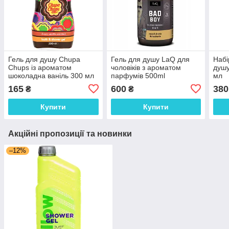
Гель для душу Chupa
Гель для душу LaQ для
Набі
Chups із ароматом
чоловіків з ароматом
душу
шоколадна ваніль 300 мл
парфумів 500ml
мл
165
600
380
₴
₴
Купити
Купити
Акційні пропозиції та новинки
–12%