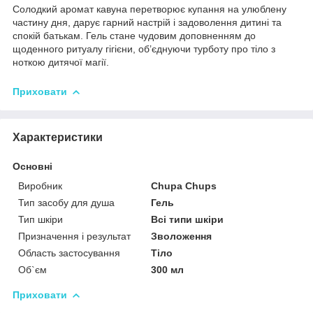
Солодкий аромат кавуна перетворює купання на улюблену
частину дня, дарує гарний настрій і задоволення дитині та
спокій батькам. Гель стане чудовим доповненням до
щоденного ритуалу гігієни, об’єднуючи турботу про тіло з
ноткою дитячої магії.
Приховати
Характеристики
Основні
Виробник
Chupa Chups
Тип засобу для душа
Гель
Тип шкіри
Всі типи шкіри
Призначення і результат
Зволоження
Область застосування
Тіло
Об`єм
300 мл
Приховати