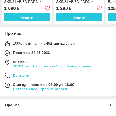
SKIN&LAB 3D PDRN ×
SKIN&LAB 3D PDRN ×
Barr
Collagen Wrapping Mask
Collagen Ampoule 30 мл
Shee
1 090
1 290
125
₴
₴
70 мл
Купити
Купити
Про нас
100% позитивних з 451 відгука за рік
Працює з 24.03.2023
м. Умань
20301, вул. Європейська 57и , Умань, Україна
Контакти
Сьогодні працює з 09:00 до 18:00
Показати весь графік роботи
Про нас