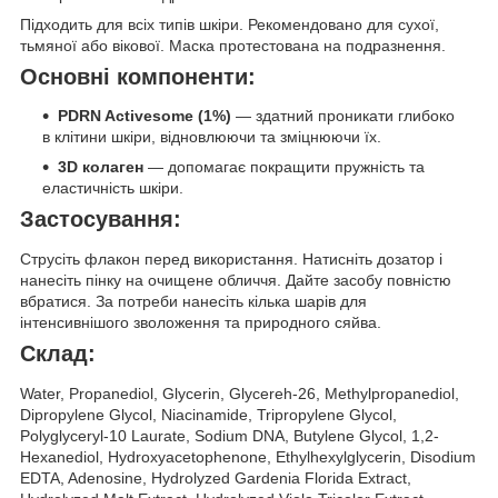
Підходить для всіх типів шкіри. Рекомендовано для сухої,
тьмяної або вікової. Маска протестована на подразнення.
Основні компоненти:
PDRN Activesome (1%)
— здатний проникати глибоко
в клітини шкіри, відновлюючи та зміцнюючи їх.
3D колаген
— допомагає покращити пружність та
еластичність шкіри.
Застосування:
Струсіть флакон перед використання. Натисніть дозатор і
нанесіть пінку на очищене обличчя. Дайте засобу повністю
вбратися. За потреби нанесіть кілька шарів для
інтенсивнішого зволоження та природного сяйва.
Склад:
Water, Propanediol, Glycerin, Glycereh-26, Methylpropanediol,
Dipropylene Glycol, Niacinamide, Tripropylene Glycol,
Polyglyceryl-10 Laurate, Sodium DNA, Butylene Glycol, 1,2-
Hexanediol, Hydroxyacetophenone, Ethylhexylglycerin, Disodium
EDTA, Adenosine, Hydrolyzed Gardenia Florida Extract,