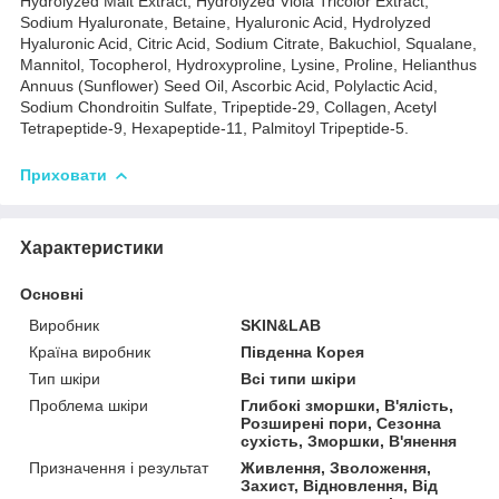
Hydrolyzed Malt Extract, Hydrolyzed Viola Tricolor Extract,
Sodium Hyaluronate, Betaine, Hyaluronic Acid, Hydrolyzed
Hyaluronic Acid, Citric Acid, Sodium Citrate, Bakuchiol, Squalane,
Mannitol, Tocopherol, Hydroxyproline, Lysine, Proline, Helianthus
Annuus (Sunflower) Seed Oil, Ascorbic Acid, Polylactic Acid,
Sodium Chondroitin Sulfate, Tripeptide-29, Collagen, Acetyl
Tetrapeptide-9, Hexapeptide-11, Palmitoyl Tripeptide-5.
Приховати
Характеристики
Основні
Виробник
SKIN&LAB
Країна виробник
Південна Корея
Тип шкіри
Всі типи шкіри
Проблема шкіри
Глибокі зморшки, В'ялість,
Розширені пори, Сезонна
сухість, Зморшки, В'янення
Призначення і результат
Живлення, Зволоження,
Захист, Відновлення, Від