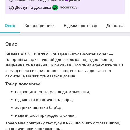
Доступна доставка
Опис
Характеристики
Відгуки про товар
Доставка
Опис
SKIN&LAB 3D PDRN × Collagen Glow Booster Toner
—
тонер-пінка, призначений для зволоження, відновлення,
зміцнення та надання шкіри сяйва. Помітний ефект вже за 10
секунд після використання — шкіра стає гладенькою та
сяючою, а макіяж тримається довше.
Тонер допомагає:
покращити тон та розгладити зморшки;
підвищити еластичність шкіри;
зміцнити шкірний бар’єр;
надати шкірі природного сяйва.
Тонер має повітряну текстуру пінки, що м’яко огортає шкіру,
не спричиняючи подразнень.