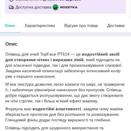
Доступна доставка
Опис
Характеристики
Відгуки про товар
Доставка
Опис
Олівець для очей TopFace PT614 — це
водостійкий засіб
для створення чітких і виразних ліній
, який підходить як
для класичної підводки, так і для промальовування слизової.
Завдяки насиченій пігментації забезпечує інтенсивний колір
уже з першого нанесення.
М’яка текстура дозволяє легко ковзати по шкірі, не травмуючи
її, і забезпечує рівномірне нанесення без пропусків. Олівець
добре піддається розтушовуванню, що дає змогу створювати
як чіткі стрілки, так і більш м’який ефект макіяжу.
Формула має
водостійкі властивості
, завдяки чому макіяж
зберігається протягом дня без розтікання та розмазування.
Глянцевий фініш додає погляду виразності та глибини.
Олівець підходить для щоденного використання та