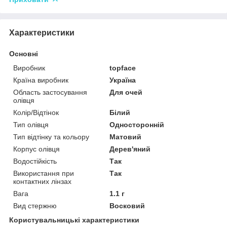
Характеристики
Основні
Виробник
topface
Країна виробник
Україна
Область застосування
Для очей
олівця
Колір/Відтінок
Білий
Тип олівця
Односторонній
Тип відтінку та кольору
Матовий
Корпус олівця
Дерев'яний
Водостійкість
Так
Використання при
Так
контактних лінзах
Вага
1.1 г
Вид стержню
Восковий
Користувальницькі характеристики