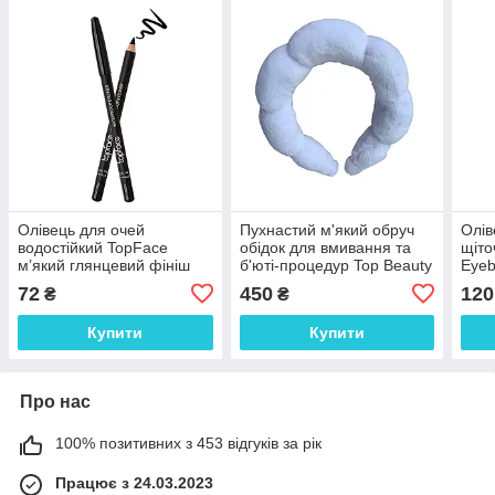
Олівець для очей
Пухнастий м'який обруч
Олів
водостійкий TopFace
обідок для вмивання та
щіто
м’який глянцевий фініш
б'юті-процедур Top Beauty
Eyeb
102 - Black (чорний)
білий
кори
72
450
120
₴
₴
Купити
Купити
Про нас
100% позитивних з 453 відгуків за рік
Працює з 24.03.2023