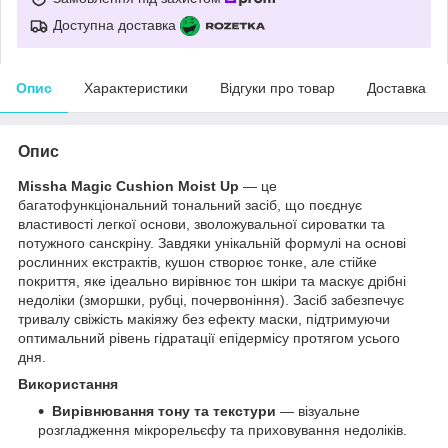
Доступна доставка
Опис
Характеристики
Відгуки про товар
Доставка
Опис
Missha Magic Cushion Moist Up
— це
багатофункціональний тональний засіб, що поєднує
властивості легкої основи, зволожувальної сироватки та
потужного санскріну. Завдяки унікальній формулі на основі
рослинних екстрактів, кушон створює тонке, але стійке
покриття, яке ідеально вирівнює тон шкіри та маскує дрібні
недоліки (зморшки, рубці, почервоніння). Засіб забезпечує
тривалу свіжість макіяжу без ефекту маски, підтримуючи
оптимальний рівень гідратації епідермісу протягом усього
дня.
Використання
Вирівнювання тону та текстури
— візуальне
розгладження мікрорельєфу та приховування недоліків.