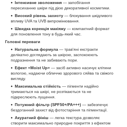
Інтенсивне зволоження
— запобігання
пересиханню шкіри під дією декоративної косметики.
Високий рівень захисту
— блокування шкідливого
впливу UVA та UVB випромінювання.
Швидка корекція макіяжу
— компактний формат
для поновлення тону в будь-який час.
Головні переваги
Натуральна формула
— трав'яні екстракти
делікатно доглядають за шкірою, заспокоюють
подразнення та не забивають пори.
Ефект «Moist Up»
— засіб активно насичує клітини
вологою, надаючи обличчю здорового сяйва та свіжого
вигляду.
Максимальна стійкість
— пігменти надійно
тримаються на шкірі, не розтікаються та не
підкреслюють лущення.
Потужний фільтр (SPF50+/PA+++)
— забезпечує
бездоганний захист від фотостаріння та пігментації.
Акуратний фініш
— легка текстура дозволяє
створити максимально природне покриття з ефектом