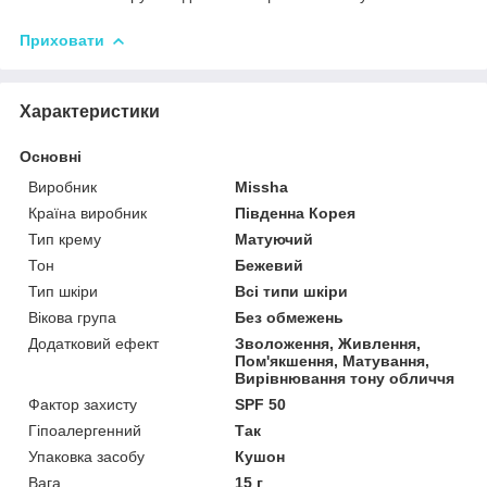
Приховати
Характеристики
Основні
Виробник
Missha
Країна виробник
Південна Корея
Тип крему
Матуючий
Тон
Бежевий
Тип шкіри
Всі типи шкіри
Вікова група
Без обмежень
Додатковий ефект
Зволоження, Живлення,
Пом'якшення, Матування,
Вирівнювання тону обличчя
Фактор захисту
SPF 50
Гіпоалергенний
Так
Упаковка засобу
Кушон
Вага
15 г