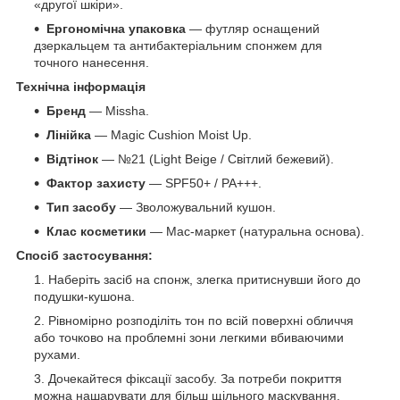
«другої шкіри».
Ергономічна упаковка
— футляр оснащений
дзеркальцем та антибактеріальним спонжем для
точного нанесення.
Технічна інформація
Бренд
— Missha.
Лінійка
— Magic Cushion Moist Up.
Відтінок
— №21 (Light Beige / Світлий бежевий).
Фактор захисту
— SPF50+ / PA+++.
Тип засобу
— Зволожувальний кушон.
Клас косметики
— Мас-маркет (натуральна основа).
Спосіб застосування:
Наберіть засіб на спонж, злегка притиснувши його до
подушки-кушона.
Рівномірно розподіліть тон по всій поверхні обличчя
або точково на проблемні зони легкими вбиваючими
рухами.
Дочекайтеся фіксації засобу. За потреби покриття
можна нашарувати для більш щільного маскування.