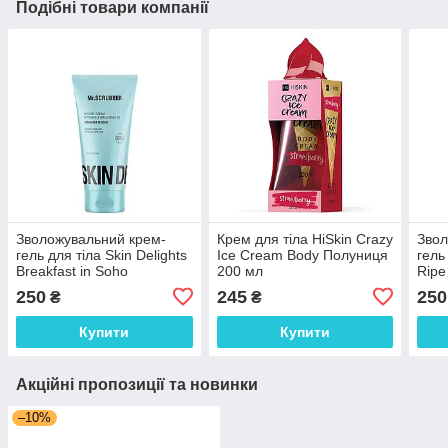
Подібні товари компанії
Зволожувальний крем-
Крем для тіла HiSkin Crazy
Звол
гель для тіла Skin Delights
Ice Cream Body Полуниця
гель
Breakfast in Soho
200 мл
Ripe
Mr.SCRUBBER 150 мл
мл
250
245
250
₴
₴
Купити
Купити
Акційні пропозиції та новинки
–10%