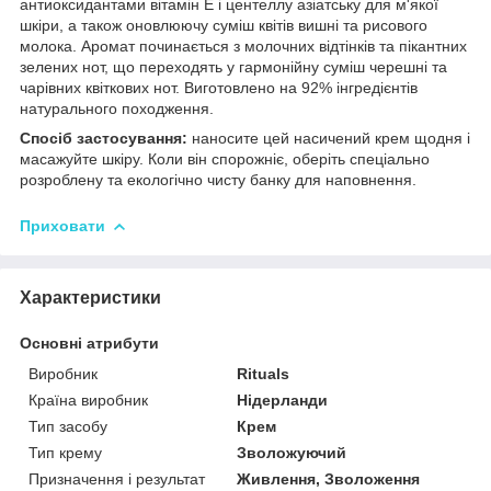
антиоксидантами вітамін Е і центеллу азіатську для м'якої
шкіри, а також оновлюючу суміш квітів вишні та рисового
молока. Аромат починається з молочних відтінків та пікантних
зелених нот, що переходять у гармонійну суміш черешні та
чарівних квіткових нот. Виготовлено на 92% інгредієнтів
натурального походження.
Спосіб застосування:
наносите цей насичений крем щодня і
масажуйте шкіру. Коли він спорожніє, оберіть спеціально
розроблену та екологічно чисту банку для наповнення.
Приховати
Характеристики
Основні атрибути
Виробник
Rituals
Країна виробник
Нідерланди
Тип засобу
Крем
Тип крему
Зволожуючий
Призначення і результат
Живлення, Зволоження