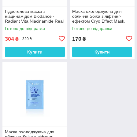
Гідрогелева маска з
Маска охолоджуюча для
ніацинамідом Biodance -
обличчя Soika з ліфтинг-
Radiant Vita Niacinamide Real
ефектом Cryo Effect Mask,
Deep Mask 34 г
100 мл
Готово до відправки
Готово до відправки
304
170
₴
₴
320 ₴
Купити
Купити
Маска охолоджуюча для
обличчя Soika з ліфтинг-