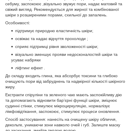
себуму, заспокоює ,візуально звужує пори, надає матовий та
свіжий вигляд. Рекомендується для жирної та комбінованої
шкіри з розширеними порами, схильної до запалень.
Особоивості:
підтримує природню еластичність шкіри;
освіжає та надає відчуття прохолоди ;
сприяє підтримці рівня зволоженості шкіри;
візуально зменшує прояви недосконалостей шкіри та
усуває набряки
ліфтинг ефект .
До складу входить глина, яка абсорбує токсини та глибоко
очищують пори від забруднень та надмірної кількості шкірного
жиру.
Екстракти спіруліни та зеленого чаю мають заспокійливу дію
та допомагають відновити бар’єрні функції шкіри, зміцнює
судинні стінки, стимулює мікроциркуляцію, нормалізує
лімфовідтікання, заспокоює, стимулює процеси оновлення.
Спосіб застосування: нанесіть на очищену шкіру обличчя,
декольте, уникаючи зони навколо очей і губ. Залиште маску
до засихання, змийте теплою водою.