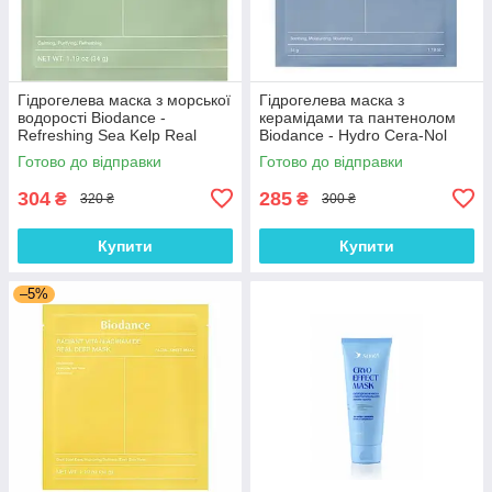
Гідрогелева маска з морської
Гідрогелева маска з
водорості Biodance -
керамідами та пантенолом
Refreshing Sea Kelp Real
Biodance - Hydro Cera-Nol
Deep Mask 34 г
Real Deep Sheet Mask 34 г
Готово до відправки
Готово до відправки
304
285
₴
₴
320 ₴
300 ₴
Купити
Купити
–5%