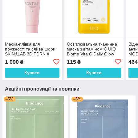
Маска-плівка для
Освітлювальна тканинна
Відн
пружності та сяйва шкіри
маска з вітаміном C UIQ
анти
SKIN&LAB 3D PDRN ×
Biome Vita C Daily Glow
MODA
Collagen Wrapping Mask
Mask 20 ml
FAC
1 090
115
464
₴
₴
70 мл
Купити
Купити
Акційні пропозиції та новинки
–5%
–5%