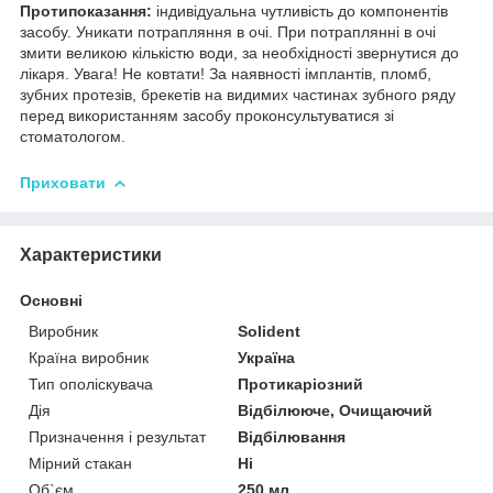
Протипоказання:
індивідуальна чутливість до компонентів
засобу. Уникати потрапляння в очі. При потраплянні в очі
змити великою кількістю води, за необхідності звернутися до
лікаря. Увага! Не ковтати! За наявності імплантів, пломб,
зубних протезів, брекетів на видимих частинах зубного ряду
перед використанням засобу проконсультуватися зі
стоматологом.
Приховати
Характеристики
Основні
Виробник
Solident
Країна виробник
Україна
Тип ополіскувача
Протикаріозний
Дія
Відбілююче, Очищаючий
Призначення і результат
Відбілювання
Мірний стакан
Ні
Об`єм
250 мл