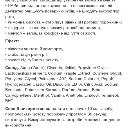
• ПАРи природного походження на основі кокосової олії –
делікатно очищують поверхню зубів, не шкодять мікрофлорі
рота;
• лимонна кислота – стабілізує рівень рН ротової порожнини;
• гліцерин – зволожує слизову ротової порожнини;
• ментол – залишає комфотне відчуття свіжості.
Ефект:
• відчуття чистоти й комфорту,
• стабілізація рівня рН,
• захист від зубного нальоту.
Склад:
Aqua (Water), Glycerin, Xylitol, Propylene Glycol,
Lactobacillus Ferment, Codium Fragile Extract, Butylene Glycol,
Pentylene Glycol, Poloxamer 407, Sodium Chloride, Peg-40
Hydrogenated Castor Oil, Disodium EDTA, Citric Acid, Sodium
Benzoate, Potassium Sorbate, Parfum, Aroma, Beta-
Caryophyllene, Menthol, Vanillin, Anethole, Linalool, Terpineol,
BHT.
Спосіб використання:
налити в ковпачок 10 мл засобу,
прополоскати ротову порожнину протягом 30 секунд,
виплюнути. Використовувати за потреби, можливе щоденне
використання.