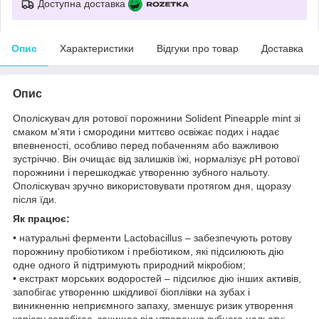
Доступна доставка
Опис
Характеристики
Відгуки про товар
Доставка
Опис
Ополіскувач для ротової порожнини Solident Pineapple mint зі
смаком м'яти і смородини миттєво освіжає подих і надає
впевненості, особливо перед побаченням або важливою
зустріччю. Він очищає від залишків їжі, нормалізує pH ротової
порожнини і перешкоджає утворенню зубного нальоту.
Ополіскувач зручно використовувати протягом дня, щоразу
після їди.
Як працює:
• натуральні ферменти Lactobacillus – забезпечують ротову
порожнину пробіотиком і пребіотиком, які підсилюють дію
одне одного й підтримують природний мікробіом;
• екстракт морських водоростей – підсилює дію інших активів,
запобігає утворенню шкідливої біоплівки на зубах і
виникненню неприємного запаху, зменшує ризик утворення
карієсу запобігає, захищає від утворення зубного нальоту;