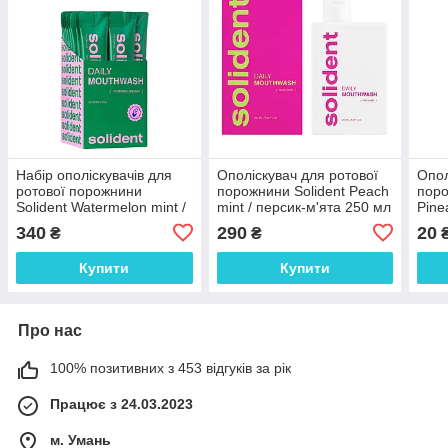
Набір ополіскувачів для
Ополіскувач для ротової
Опол
ротової порожнини
порожнини Solident Peach
поро
Solident Watermelon mint /
mint / персик-м'ята 250 мл
Pine
кавун-м'ята 20*10 мл
м'ят
340
290
20
₴
₴
Купити
Купити
Про нас
100% позитивних з 453 відгуків за рік
Працює з 24.03.2023
м. Умань