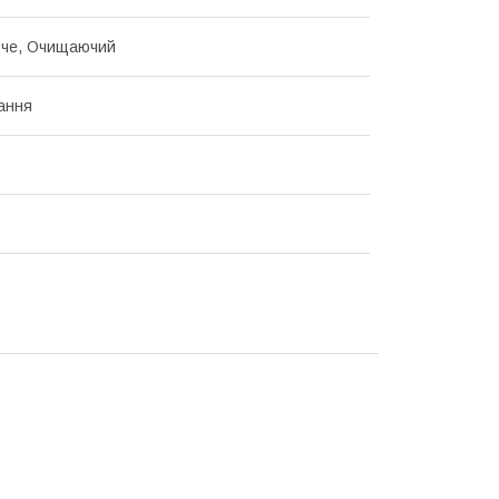
юче, Очищаючий
ання