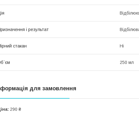
ія
Відбілю
ризначення і результат
Відбілюв
ірний стакан
Ні
б`єм
250 мл
нформація для замовлення
іна:
290 ₴