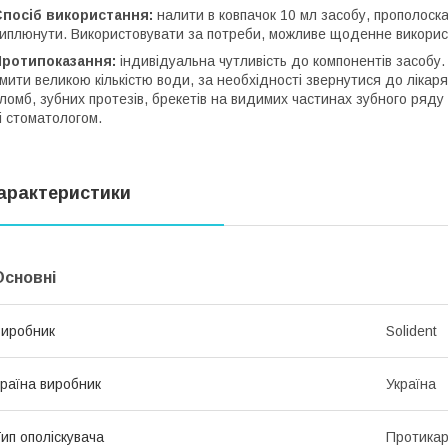
Спосіб використання:
налити в ковпачок 10 мл засобу, прополоск
иплюнути. Використовувати за потреби, можливе щоденне викори
Протипоказання:
індивідуальна чутливість до компонентів засобу. 
мити великою кількістю води, за необхідності звернутися до лікаря.
ломб, зубних протезів, брекетів на видимих частинах зубного ряд
і стоматологом.
арактеристики
Основні
иробник
Solident
раїна виробник
Україна
ип ополіскувача
Протикар