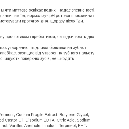
 м'яти миттєво освіжає подих і надає впевненості,
залишків їжі, нормалізує pH ротової порожнини і
стовувати протягом дня, щоразу після їди.
ну пробіотиком і пребіотиком, які підсилюють дію
гає утворенню шкідливої біоплівки на зубах і
апобігає, захищає від утворення зубного нальоту;
о очищують поверхню зубів, не шкодять
 Ferment, Codium Fragile Extract, Butylene Glycol,
d Castor Oil, Disodium EDTA, Citric Acid, Sodium
l, Vanillin, Anethole, Linalool, Terpineol, BHT.