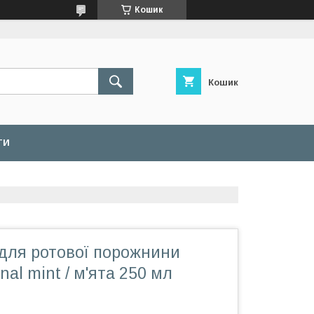
Кошик
Кошик
ТИ
 для ротової порожнини
inal mint / м'ята 250 мл