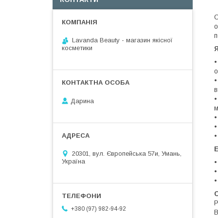
О
о
п
Lavanda Beauty - магазин якісної
косметики
•
о
•
в
•
Дарина
м
•
•
•
20301, вул. Європейська 57и, Умань,
Україна
•
•
•
P
+380 (97) 982-94-92
B