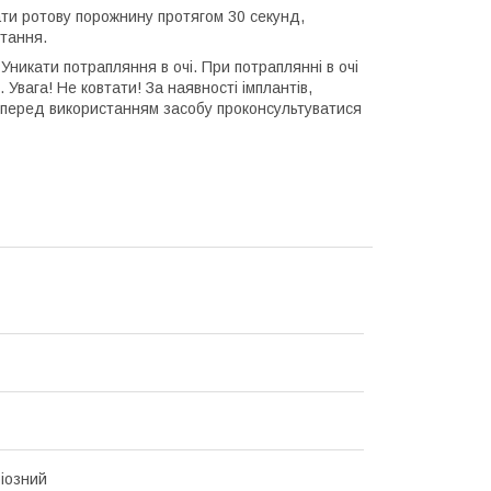
ати ротову порожнину протягом 30 секунд,
стання.
Уникати потрапляння в очі. При потраплянні в очі
 Увага! Не ковтати! За наявності імплантів,
у перед використанням засобу проконсультуватися
іозний