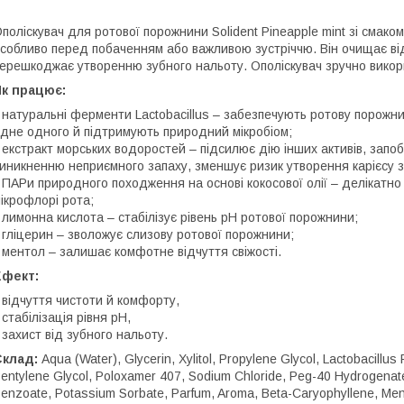
поліскувач для ротової порожнини Solident Pineapple mint зі смаком
собливо перед побаченням або важливою зустріччю. Він очищає від 
ерешкоджає утворенню зубного нальоту. Ополіскувач зручно викори
Як працює:
 натуральні ферменти Lactobacillus – забезпечують ротову порожни
дне одного й підтримують природний мікробіом;
 екстракт морських водоростей – підсилює дію інших активів, запобі
иникненню неприємного запаху, зменшує ризик утворення карієсу з
 ПАРи природного походження на основі кокосової олії – делікатн
ікрофлорі рота;
 лимонна кислота – стабілізує рівень рН ротової порожнини;
 гліцерин – зволожує слизову ротової порожнини;
 ментол – залишає комфотне відчуття свіжості.
Ефект:
 відчуття чистоти й комфорту,
 стабілізація рівня рН,
 захист від зубного нальоту.
Склад:
Aqua (Water), Glycerin, Xylitol, Propylene Glycol, Lactobacillus
entylene Glycol, Poloxamer 407, Sodium Chloride, Peg-40 Hydrogenate
enzoate, Potassium Sorbate, Parfum, Aroma, Beta-Caryophyllene, Mentho