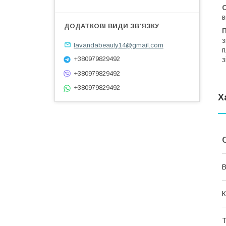
в
з
lavandabeauty14@gmail.com
п
+380979829492
з
+380979829492
+380979829492
Х
В
К
Т