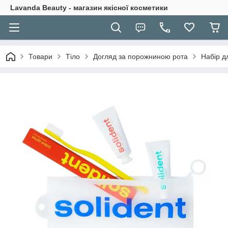
Lavanda Beauty - магазин якісної косметики
Товари
Тіло
Догляд за порожниною рота
Набір дл