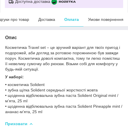
Доступна доставка
ідгуки про товар
Доставка
Оплата
Умови повернення
Опис
Косметичка Travel set – це зручний варіант для твоїх пригод і
подорожей, аби догляд за ротовою порожниною був завжди
поруч. Косметичка доволі компактна, тому ти легко помістиш
її невелику сумочку або рюкзак. Візьми собі для комфорту у
будь-якій ситуації.
У наборі:
•
косметичка Solident
• зубна щітка Solident середньої жорсткості жовта
• щоденна відбілювальна зубна паста Solident Original mint /
м'ята, 25 ml
• щоденна відбілювальна зубна паста Solident Pineapple mint /
ананас-м'ята, 25 ml
Приховати