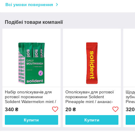
Всі умови повернення
Подібні товари компанії
Набір ополіскувачів для
Ополіскувач для ротової
Щоде
ротової порожнини
порожнини Solident
зубн
Solident Watermelon mint /
Pineapple mint / ананас-
Pine
кавун-м'ята 20*10 мл
м'ята 10 мл
м'ят
340
20
320
₴
₴
Купити
Купити