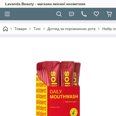
Lavanda Beauty - магазин якісної косметики
Товари
Тіло
Догляд за порожниною рота
Набір о