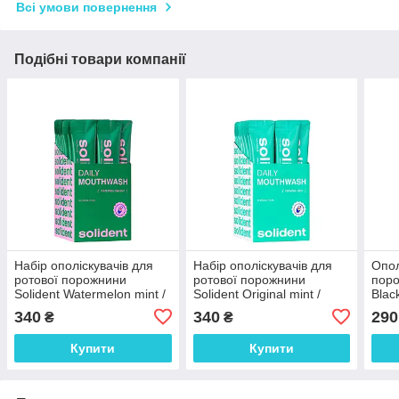
Всі умови повернення
Подібні товари компанії
Набір ополіскувачів для
Набір ополіскувачів для
Опол
ротової порожнини
ротової порожнини
поро
Solident Watermelon mint /
Solident Original mint /
Blac
кавун-м'ята 20*10 мл
м'ята 20*10 мл
смор
340
340
290
₴
₴
Купити
Купити