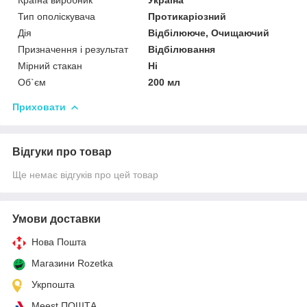
Тип ополіскувача
Протикаріозний
Дія
Відбілююче, Очищаючий
Призначення і результат
Відбілювання
Мірний стакан
Ні
Об`єм
200 мл
Приховати
Відгуки про товар
Ще немає відгуків про цей товар
Умови доставки
Нова Пошта
Магазини Rozetka
Укрпошта
Meest ПОШТА