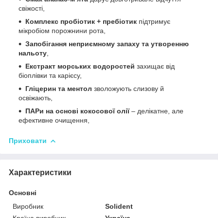
свіжості,
Комплекс пробіотик + пребіотик
підтримує
мікробіом порожнини рота,
Запобігання неприємному запаху та утворенню
нальоту
,
Екстракт морських водоростей
захищає від
біоплівки та карієсу,
Гліцерин та ментол
зволожують слизову й
освіжають,
ПАРи на основі кокосової олії
– делікатне, але
ефективне очищення,
Приховати
Характеристики
Основні
Виробник
Solident
Країна виробник
Україна