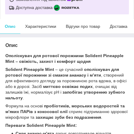
Доступна доставка
Опис
Характеристики
Відгуки про товар
Доставка
Опис
Ополіскувач для ротової порожнини Solident Pineapple
Mint – свіжість, захист і комфорт щодня
Solident Pineapple Mint
– це сучасний
ополіскувач для
ротової порожнини зі смаком ананасу і м’яти
, створений
для ефективного догляду за порожниною рота вдома, в офісі
або в дорозі. Засіб
миттєво освіжає подих
, очищає від
залишків їжі, нормалізує pH і
запобігає утворенню зубного
нальоту
.
Формула на основі
пробіотиків, морських водоростей та
м’яких ПАРів з кокосової олії
сприяє підтриманню здорової
мікрофлори та
захищає зуби без подразнення
.
Переваги Solident Pineapple Mint:
Смак ананас-м’ята
дарує довготривале відчуття